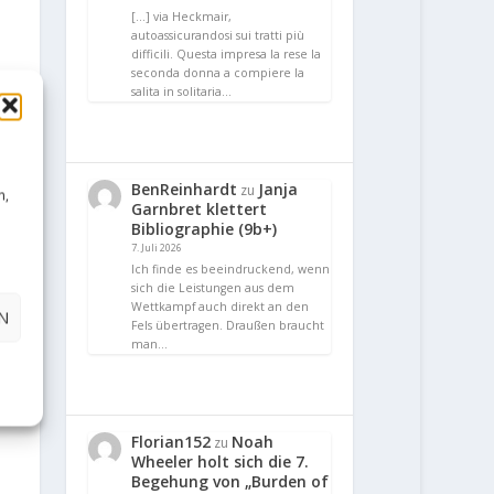
[…] via Heckmair,
autoassicurandosi sui tratti più
difficili. Questa impresa la rese la
seconda donna a compiere la
salita in solitaria…
BenReinhardt
Janja
zu
n,
Garnbret klettert
Bibliographie (9b+)
7. Juli 2026
Ich finde es beeindruckend, wenn
sich die Leistungen aus dem
Wettkampf auch direkt an den
N
Fels übertragen. Draußen braucht
man…
Florian152
Noah
zu
Wheeler holt sich die 7.
Begehung von „Burden of