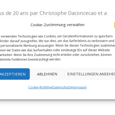
plus de 20 ans par Christophe Daconcecao et a
ière fois en point rouge par Gérome
Cookie-Zustimmung verwalten
10.
 verwenden Technologien wie Cookies, um Geräteinformationen zu speichern
/oder darauf zuzugreifen. Wir tun dies, um das Surferlebnis zu verbessern und
personalisierte Werbung anzuzeigen. Wenn Sie diesen Technologien zustimme
OAPQ
nen wir Daten wie das Surfverhalten oder eindeutige IDs auf dieser Website
arbeiten. Wenn Sie Ihre Zustimmung nicht erteilen oder zurückziehen, können
timmte Funktionen beeinträchtigt werden.
AKZEPTIEREN
ABLEHNEN
EINSTELLUNGEN ANSEHE
Cookie-Richtlinie
Datenschutz
Impressum