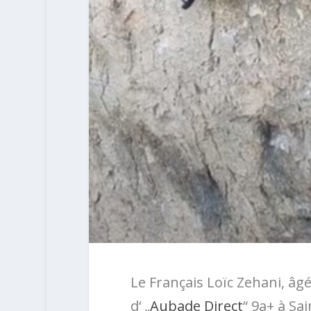
Le Français Loïc Zehani, âgé
d‘ „
Aubade Direct
“ 9a+ à Sai