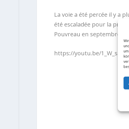
La voie a été percée il y a 
été escaladée pour la prem
Pouvreau en septembre 20
Wir
und
um 
https://youtu.be/1_W_sO9
kön
ver
bes