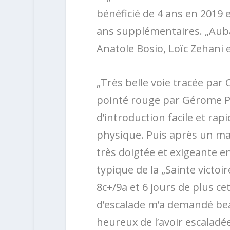
bénéficié de 4 ans en 2019 e
ans supplémentaires. „Aubad
Anatole Bosio, Loïc Zehani 
„Très belle voie tracée par 
pointé rouge par Gérome 
d’introduction facile et rap
physique. Puis après un mau
très doigtée et exigeante e
typique de la „Sainte victoir
8c+/9a et 6 jours de plus ce
d’escalade m’a demandé bea
heureux de l’avoir escaladée