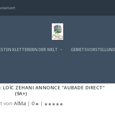
polarisiert
ESTEN KLETTEREIEN DER WELT
GEBIETSVORSTELLUN
: LOÏC ZEHANI ANNONCE "AUBADE DIRECT"
(9A+)
t von
AlMa
|
0
|