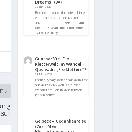
Dreams“ (9A)
26. Juni 2026
Beeindruckend, dass diese Linie
weiterhin die besten Kletterer
anzieht. Allein die Versuche auf
diesem Niveau sind schon eine
starke Leistung.…
Gunther30
Die
zu
Kletterwelt im Wandel –
Quo vadis „Freiklettern“?
23. März 2026
Ehrlich gesagt spricht mir dein Text
aus der Seele, weil ich diesen
E
Wandel am Fels in den letzten
Jahren selbst…
hung
 8C+
Gelbeck – Gedankenreise
(7a) – Mein
Klettertagebuch
zu