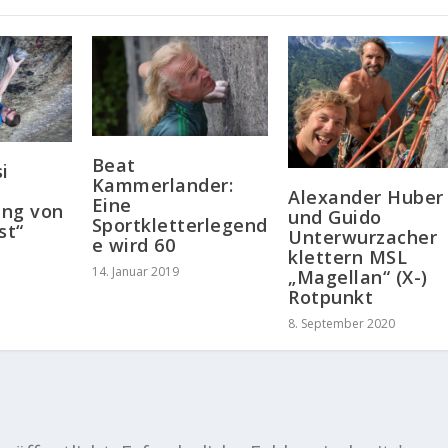
Beat
i
Kammerlander:
Alexander Huber
Eine
ung von
und Guido
Sportkletterlegend
st“
Unterwurzacher
e wird 60
klettern MSL
14. Januar 2019
„Magellan“ (X-)
Rotpunkt
8. September 2020