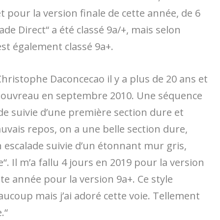
t pour la version finale de cette année, de 6
e Direct“ a été classé 9a/+, mais selon
est également classé 9a+.
Christophe Daconcecao il y a plus de 20 ans et
Pouvreau en septembre 2010. Une séquence
ide suivie d’une première section dure et
vais repos, on a une belle section dure,
n escalade suivie d’un étonnant mur gris,
e“. Il m’a fallu 4 jours en 2019 pour la version
tte année pour la version 9a+. Ce style
ucoup mais j’ai adoré cette voie. Tellement
.“