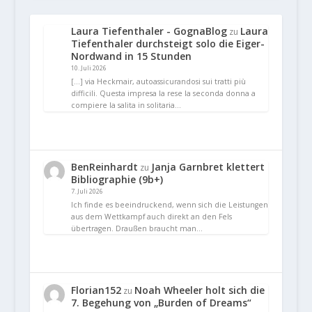
Laura Tiefenthaler - GognaBlog
Laura
zu
Tiefenthaler durchsteigt solo die Eiger-
Nordwand in 15 Stunden
10. Juli 2026
[…] via Heckmair, autoassicurandosi sui tratti più
difficili. Questa impresa la rese la seconda donna a
compiere la salita in solitaria…
BenReinhardt
Janja Garnbret klettert
zu
Bibliographie (9b+)
7. Juli 2026
Ich finde es beeindruckend, wenn sich die Leistungen
aus dem Wettkampf auch direkt an den Fels
übertragen. Draußen braucht man…
Florian152
Noah Wheeler holt sich die
zu
7. Begehung von „Burden of Dreams“