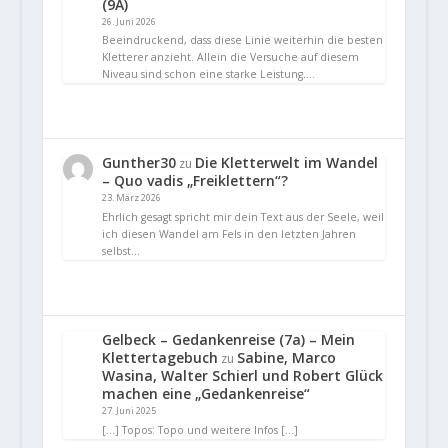
(9A)
26. Juni 2026
Beeindruckend, dass diese Linie weiterhin die besten
Kletterer anzieht. Allein die Versuche auf diesem
Niveau sind schon eine starke Leistung.…
Gunther30
Die Kletterwelt im Wandel
zu
– Quo vadis „Freiklettern“?
23. März 2026
Ehrlich gesagt spricht mir dein Text aus der Seele, weil
ich diesen Wandel am Fels in den letzten Jahren
selbst…
Gelbeck – Gedankenreise (7a) – Mein
Klettertagebuch
Sabine, Marco
zu
Wasina, Walter Schierl und Robert Glück
machen eine „Gedankenreise“
27. Juni 2025
[…] Topos: Topo und weitere Infos […]