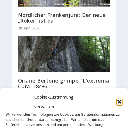
Nördlicher Frankenjura: Der neue
„Röker“ ist da
28. April 2020
Oriane Bertone grimpe "L'extrema
Cura" (8c+)
1. August 2020
Cookie-Zustimmung
verwalten
Wir verwenden Technologien wie Cookies, um Geräteinformationen zu
speichern und/oder darauf zuzugreifen. Wir tun dies, um das
HINTERLASSE EINE ANTWORT
Surferlebnis zu verbessern und um personalisierte Werbung