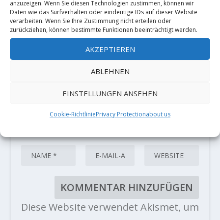
Deine E-Mail-Adresse wird nicht
anzuzeigen. Wenn Sie diesen Technologien zustimmen, können wir
veröffentlicht.
Erforderliche Felder
Daten wie das Surfverhalten oder eindeutige IDs auf dieser Website
verarbeiten. Wenn Sie Ihre Zustimmung nicht erteilen oder
sind mit
*
markiert
zurückziehen, können bestimmte Funktionen beeinträchtigt werden.
AKZEPTIEREN
ABLEHNEN
EINSTELLUNGEN ANSEHEN
Cookie-Richtlinie
Privacy Protection
about us
Diese Website verwendet Akismet, um