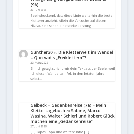
(9A)
26. Juni 2026
Beeindruckend, dass diese Linie weiterhin die besten
Kletterer anzieht. Allein die Versuche auf diesem
Niveau sind schon eine starke Leistung.…
Gunther30
Die Kletterwelt im Wandel
zu
– Quo vadis „Freiklettern“?
23. März 2026
Ehrlich gesagt spricht mir dein Text aus der Seele, weil
ich diesen Wandel am Fels in den letzten Jahren
selbst…
Gelbeck – Gedankenreise (7a) – Mein
Klettertagebuch
Sabine, Marco
zu
Wasina, Walter Schierl und Robert Glück
machen eine „Gedankenreise“
27. Juni 2025
[…] Topos: Topo und weitere Infos […]