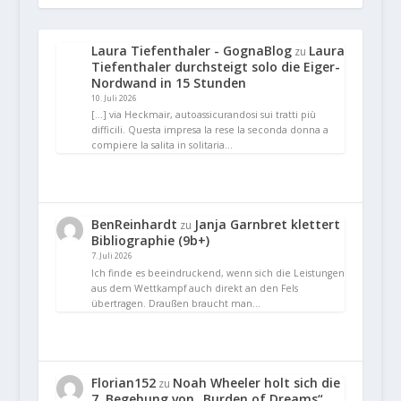
Laura Tiefenthaler - GognaBlog
Laura
zu
Tiefenthaler durchsteigt solo die Eiger-
Nordwand in 15 Stunden
10. Juli 2026
[…] via Heckmair, autoassicurandosi sui tratti più
difficili. Questa impresa la rese la seconda donna a
compiere la salita in solitaria…
BenReinhardt
Janja Garnbret klettert
zu
Bibliographie (9b+)
7. Juli 2026
Ich finde es beeindruckend, wenn sich die Leistungen
aus dem Wettkampf auch direkt an den Fels
übertragen. Draußen braucht man…
Florian152
Noah Wheeler holt sich die
zu
7. Begehung von „Burden of Dreams“