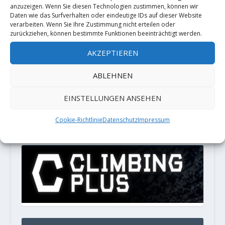
anzuzeigen. Wenn Sie diesen Technologien zustimmen, können wir
Spam zu reduzieren.
Erfahre, wie
Daten wie das Surfverhalten oder eindeutige IDs auf dieser Website
deine Kommentardaten verarbeitet
verarbeiten. Wenn Sie Ihre Zustimmung nicht erteilen oder
zurückziehen, können bestimmte Funktionen beeinträchtigt werden.
werden.
AKZEPTIEREN
PARTNER
ABLEHNEN
EINSTELLUNGEN ANSEHEN
LOCALIZATION
Cookie-Richtlinie
Datenschutz
Impressum
Français