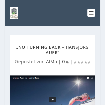
„NO TURNING BACK – HANSJÖRG
AUER“
Gepostet von
AlMa
|
0
|