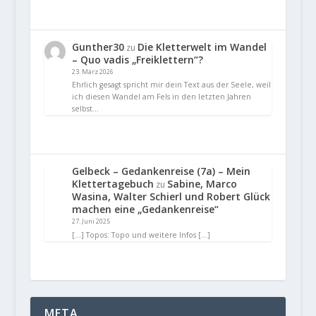
Gunther30
Die Kletterwelt im Wandel
zu
– Quo vadis „Freiklettern“?
23. März 2026
Ehrlich gesagt spricht mir dein Text aus der Seele, weil
ich diesen Wandel am Fels in den letzten Jahren
selbst…
Gelbeck – Gedankenreise (7a) – Mein
Klettertagebuch
Sabine, Marco
zu
Wasina, Walter Schierl und Robert Glück
machen eine „Gedankenreise“
27. Juni 2025
[…] Topos: Topo und weitere Infos […]
META