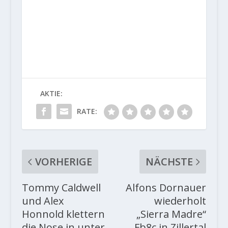
AKTIE:
RATE:
VORHERIGE
NÄCHSTE
Tommy Caldwell
Alfons Dornauer
und Alex
wiederholt
Honnold klettern
„Sierra Madre“
die Nose in unter
Fb8c in Zillertal