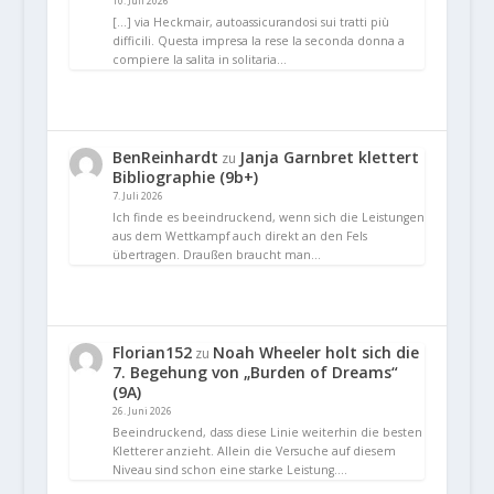
10. Juli 2026
[…] via Heckmair, autoassicurandosi sui tratti più
difficili. Questa impresa la rese la seconda donna a
compiere la salita in solitaria…
BenReinhardt
Janja Garnbret klettert
zu
Bibliographie (9b+)
7. Juli 2026
Ich finde es beeindruckend, wenn sich die Leistungen
aus dem Wettkampf auch direkt an den Fels
übertragen. Draußen braucht man…
Florian152
Noah Wheeler holt sich die
zu
7. Begehung von „Burden of Dreams“
(9A)
26. Juni 2026
Beeindruckend, dass diese Linie weiterhin die besten
Kletterer anzieht. Allein die Versuche auf diesem
Niveau sind schon eine starke Leistung.…