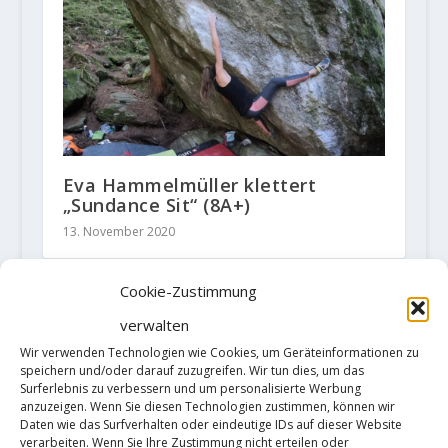
Eva Hammelmüller klettert
„Sundance Sit“ (8A+)
13. November 2020
Cookie-Zustimmung
verwalten
HINTERLASSE EINE ANTWORT
Wir verwenden Technologien wie Cookies, um Geräteinformationen zu
Deine E-Mail-Adresse wird nicht
speichern und/oder darauf zuzugreifen. Wir tun dies, um das
veröffentlicht.
Erforderliche Felder
Surferlebnis zu verbessern und um personalisierte Werbung
sind mit
*
markiert
anzuzeigen. Wenn Sie diesen Technologien zustimmen, können wir
Daten wie das Surfverhalten oder eindeutige IDs auf dieser Website
verarbeiten. Wenn Sie Ihre Zustimmung nicht erteilen oder