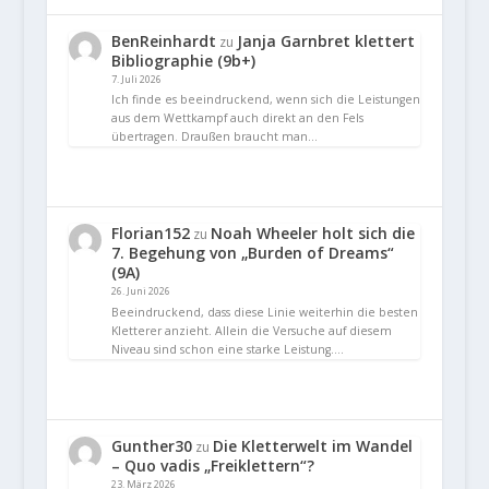
BenReinhardt
Janja Garnbret klettert
zu
Bibliographie (9b+)
7. Juli 2026
Ich finde es beeindruckend, wenn sich die Leistungen
aus dem Wettkampf auch direkt an den Fels
übertragen. Draußen braucht man…
Florian152
Noah Wheeler holt sich die
zu
7. Begehung von „Burden of Dreams“
(9A)
26. Juni 2026
Beeindruckend, dass diese Linie weiterhin die besten
Kletterer anzieht. Allein die Versuche auf diesem
Niveau sind schon eine starke Leistung.…
Gunther30
Die Kletterwelt im Wandel
zu
– Quo vadis „Freiklettern“?
23. März 2026