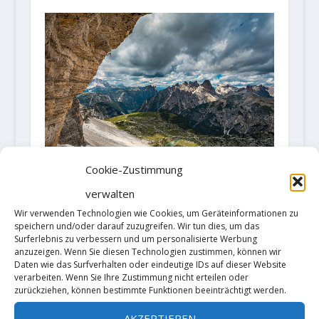
Cookie-Zustimmung
Łukasz Dudek mit Rope-Solo
verwalten
Begehung von „Bellavista“ (XI-/8c)
Wir verwenden Technologien wie Cookies, um Geräteinformationen zu
24. August 2020
speichern und/oder darauf zuzugreifen. Wir tun dies, um das
Surferlebnis zu verbessern und um personalisierte Werbung
anzuzeigen. Wenn Sie diesen Technologien zustimmen, können wir
Daten wie das Surfverhalten oder eindeutige IDs auf dieser Website
verarbeiten. Wenn Sie Ihre Zustimmung nicht erteilen oder
zurückziehen, können bestimmte Funktionen beeinträchtigt werden.
AKZEPTIEREN