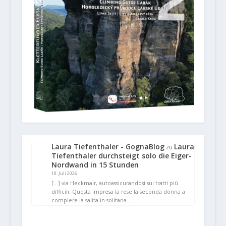
Laura Tiefenthaler - GognaBlog
Laura
zu
Tiefenthaler durchsteigt solo die Eiger-
Nordwand in 15 Stunden
10. Juli 2026
[…] via Heckmair, autoassicurandosi sui tratti più
difficili. Questa impresa la rese la seconda donna a
compiere la salita in solitaria…