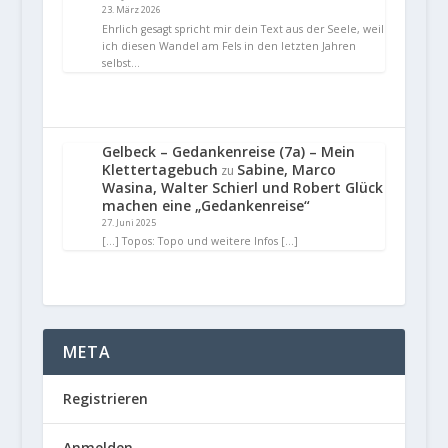
23. März 2026
Ehrlich gesagt spricht mir dein Text aus der Seele, weil
ich diesen Wandel am Fels in den letzten Jahren
selbst…
Gelbeck – Gedankenreise (7a) – Mein
Klettertagebuch
Sabine, Marco
zu
Wasina, Walter Schierl und Robert Glück
machen eine „Gedankenreise“
27. Juni 2025
[…] Topos: Topo und weitere Infos […]
META
Registrieren
Anmelden