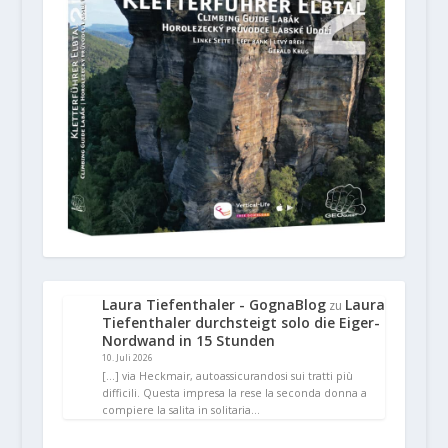
Laura Tiefenthaler - GognaBlog
Laura
zu
Tiefenthaler durchsteigt solo die Eiger-
Nordwand in 15 Stunden
10. Juli 2026
[…] via Heckmair, autoassicurandosi sui tratti più
difficili. Questa impresa la rese la seconda donna a
compiere la salita in solitaria…