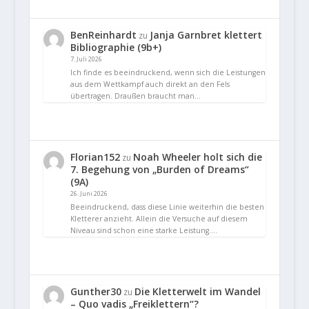
BenReinhardt
Janja Garnbret klettert
zu
Bibliographie (9b+)
7. Juli 2026
Ich finde es beeindruckend, wenn sich die Leistungen
aus dem Wettkampf auch direkt an den Fels
übertragen. Draußen braucht man…
Florian152
Noah Wheeler holt sich die
zu
7. Begehung von „Burden of Dreams“
(9A)
26. Juni 2026
Beeindruckend, dass diese Linie weiterhin die besten
Kletterer anzieht. Allein die Versuche auf diesem
Niveau sind schon eine starke Leistung.…
Gunther30
Die Kletterwelt im Wandel
zu
– Quo vadis „Freiklettern“?