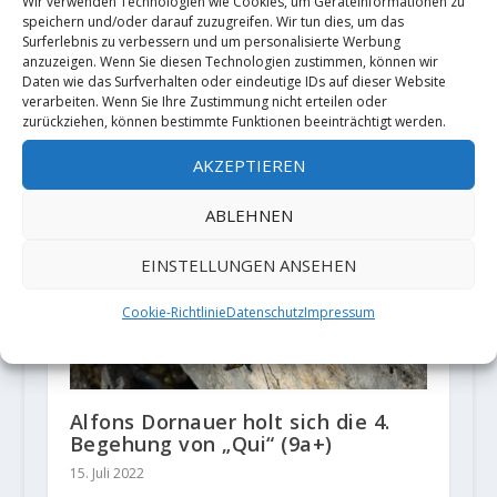
Wir verwenden Technologien wie Cookies, um Geräteinformationen zu
speichern und/oder darauf zuzugreifen. Wir tun dies, um das
Surferlebnis zu verbessern und um personalisierte Werbung
anzuzeigen. Wenn Sie diesen Technologien zustimmen, können wir
Daten wie das Surfverhalten oder eindeutige IDs auf dieser Website
Adam Ondra flasht die “
verarbeiten. Wenn Sie Ihre Zustimmung nicht erteilen oder
Supercrackinette“ 9a+
zurückziehen, können bestimmte Funktionen beeinträchtigt werden.
23. Februar 2018
AKZEPTIEREN
ABLEHNEN
EINSTELLUNGEN ANSEHEN
Cookie-Richtlinie
Datenschutz
Impressum
Alfons Dornauer holt sich die 4.
Begehung von „Qui“ (9a+)
15. Juli 2022