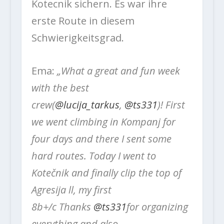
Kotecnik sichern. Es war ihre
erste Route in diesem
Schwierigkeitsgrad.
Ema:
„What a great and fun week
with the best
crew(
@lucija_tarkus
,
@ts331
)! First
we went climbing in Kompanj for
four days and there I sent some
hard routes. Today I went to
Kotečnik and finally clip the top of
Agresija ll, my first
8b+/c Thanks
@ts331
for organizing
everything and also