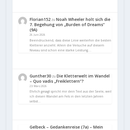
Florian152
Noah Wheeler holt sich die
zu
7. Begehung von „Burden of Dreams“
(9A)
26. Juni 2026
Beeindruckend, dass diese Linie weiterhin die besten
Kletterer anzieht. Allein die Versuche auf diesem
Niveau sind schon eine starke Leistung.…
Gunther30
Die Kletterwelt im Wandel
zu
– Quo vadis „Freiklettern“?
23. März 2026
Ehrlich gesagt spricht mir dein Text aus der Seele, weil
ich diesen Wandel am Fels in den letzten Jahren
selbst…
Gelbeck – Gedankenreise (7a) – Mein