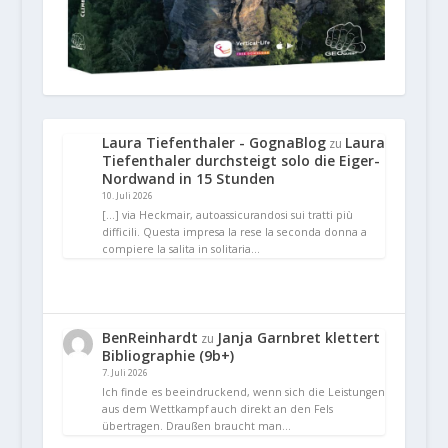
Laura Tiefenthaler - GognaBlog
Laura
zu
Tiefenthaler durchsteigt solo die Eiger-
Nordwand in 15 Stunden
10. Juli 2026
[…] via Heckmair, autoassicurandosi sui tratti più
difficili. Questa impresa la rese la seconda donna a
compiere la salita in solitaria…
BenReinhardt
Janja Garnbret klettert
zu
Bibliographie (9b+)
7. Juli 2026
Ich finde es beeindruckend, wenn sich die Leistungen
aus dem Wettkampf auch direkt an den Fels
übertragen. Draußen braucht man…