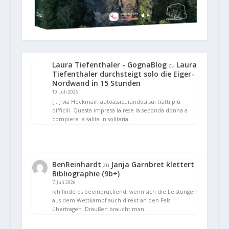
Laura Tiefenthaler - GognaBlog
Laura
zu
Tiefenthaler durchsteigt solo die Eiger-
Nordwand in 15 Stunden
10. Juli 2026
[…] via Heckmair, autoassicurandosi sui tratti più
difficili. Questa impresa la rese la seconda donna a
compiere la salita in solitaria…
BenReinhardt
Janja Garnbret klettert
zu
Bibliographie (9b+)
7. Juli 2026
Ich finde es beeindruckend, wenn sich die Leistungen
aus dem Wettkampf auch direkt an den Fels
übertragen. Draußen braucht man…