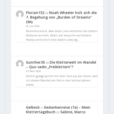
Florian152
Noah Wheeler holt sich die
zu
7. Begehung von „Burden of Dreams“
(9A)
26. Juni 2026
Beeindruckend, dass diese Linie weiterhin die besten
Kletterer anzieht. Allein die Versuche auf diesem
Niveau sind schon eine starke Leistung.…
Gunther30
Die Kletterwelt im Wandel
zu
– Quo vadis „Freiklettern“?
23. März 2026
Ehrlich gesagt spricht mir dein Text aus der Seele, weil
ich diesen Wandel am Fels in den letzten Jahren
selbst…
Gelbeck – Gedankenreise (7a) – Mein
Klettertagebuch
Sabine, Marco
zu