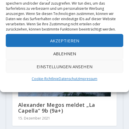
speichern und/oder darauf zuzugreifen. Wir tun dies, um das
Surferlebnis zu verbessern und um personalisierte Werbung
Jules Marchaland meldet
anzuzeigen. Wenn Sie diesen Technologien zustimmen, können wir
Erstbegehung „Le bruit de l’acid“
Daten wie das Surfverhalten oder eindeutige IDs auf dieser Website
(9b)
verarbeiten. Wenn Sie Ihre Zustimmung nicht erteilen oder
zurückziehen, können bestimmte Funktionen beeinträchtigt werden.
25. April 2025
AKZEPTIEREN
ABLEHNEN
EINSTELLUNGEN ANSEHEN
Cookie-Richtlinie
Datenschutz
Impressum
Alexander Megos meldet „La
Capella“ 9b (9a+)
15. Dezember 2021