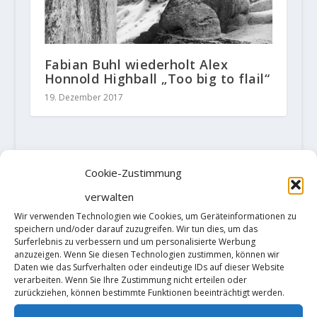
Fabian Buhl wiederholt Alex
Honnold Highball „Too big to flail“
19. Dezember 2017
HINTERLASSE EINE ANTWORT
Cookie-Zustimmung
Deine E-Mail-Adresse wird nicht
verwalten
veröffentlicht.
Erforderliche Felder
sind mit
*
markiert
Wir verwenden Technologien wie Cookies, um Geräteinformationen zu
speichern und/oder darauf zuzugreifen. Wir tun dies, um das
Surferlebnis zu verbessern und um personalisierte Werbung
anzuzeigen. Wenn Sie diesen Technologien zustimmen, können wir
Daten wie das Surfverhalten oder eindeutige IDs auf dieser Website
verarbeiten. Wenn Sie Ihre Zustimmung nicht erteilen oder
zurückziehen, können bestimmte Funktionen beeinträchtigt werden.