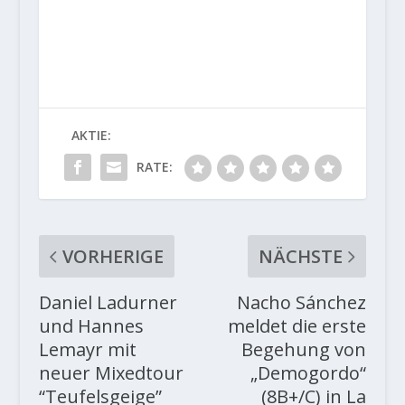
AKTIE:
RATE:
VORHERIGE
NÄCHSTE
Daniel Ladurner
Nacho Sánchez
und Hannes
meldet die erste
Lemayr mit
Begehung von
neuer Mixedtour
„Demogordo“
“Teufelsgeige”
(8B+/C) in La