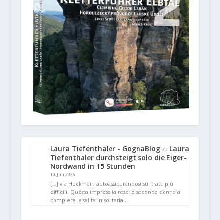
Laura Tiefenthaler - GognaBlog
Laura
zu
Tiefenthaler durchsteigt solo die Eiger-
Nordwand in 15 Stunden
10. Juli 2026
[…] via Heckmair, autoassicurandosi sui tratti più
difficili. Questa impresa la rese la seconda donna a
compiere la salita in solitaria…