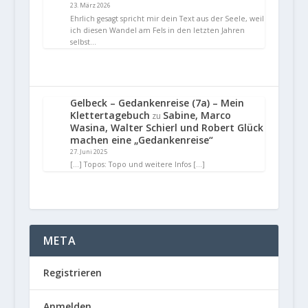
23. März 2026
Ehrlich gesagt spricht mir dein Text aus der Seele, weil
ich diesen Wandel am Fels in den letzten Jahren
selbst…
Gelbeck – Gedankenreise (7a) – Mein
Klettertagebuch
Sabine, Marco
zu
Wasina, Walter Schierl und Robert Glück
machen eine „Gedankenreise“
27. Juni 2025
[…] Topos: Topo und weitere Infos […]
META
Registrieren
Anmelden