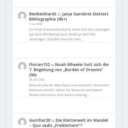
BenReinhardt
Janja Garnbret klettert
zu
Bibliographie (9b+)
7. Juli 2026
Ich finde es beeindruckend, wenn sich die Leistungen
aus dem Wettkampf auch direkt an den Fels
übertragen. Draußen braucht man…
Florian152
Noah Wheeler holt sich die
zu
7. Begehung von „Burden of Dreams“
(9A)
26. Juni 2026
Beeindruckend, dass diese Linie weiterhin die besten
Kletterer anzieht. Allein die Versuche auf diesem
Niveau sind schon eine starke Leistung.…
Gunther30
Die Kletterwelt im Wandel
zu
– Quo vadis „Freiklettern“?