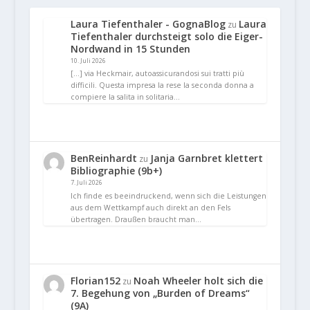
Laura Tiefenthaler - GognaBlog
Laura
zu
Tiefenthaler durchsteigt solo die Eiger-
Nordwand in 15 Stunden
10. Juli 2026
[…] via Heckmair, autoassicurandosi sui tratti più
difficili. Questa impresa la rese la seconda donna a
compiere la salita in solitaria…
BenReinhardt
Janja Garnbret klettert
zu
Bibliographie (9b+)
7. Juli 2026
Ich finde es beeindruckend, wenn sich die Leistungen
aus dem Wettkampf auch direkt an den Fels
übertragen. Draußen braucht man…
Florian152
Noah Wheeler holt sich die
zu
7. Begehung von „Burden of Dreams“
(9A)