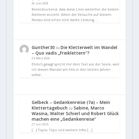
26. Juni 2026
Beeindruckend, dass diese Linie weiterhin die besten
Kletterer anzieht. Allein die Versuche auf diesem
Niveau sind schon eine starke Leistung.…
Gunther30
Die Kletterwelt im Wandel
zu
– Quo vadis „Freiklettern“?
23. März 2026
Ehrlich gesagt spricht mir dein Text aus der Seele, weil
ich diesen Wandel am Fels in den letzten Jahren
selbst…
Gelbeck – Gedankenreise (7a) – Mein
Klettertagebuch
Sabine, Marco
zu
Wasina, Walter Schierl und Robert Glück
machen eine „Gedankenreise“
27. Juni 2025
[…] Topos: Topo und weitere Infos […]