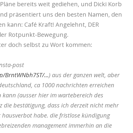
Pläne bereits weit gediehen, und Dicki Korb
 und präsentiert uns den besten Namen, den
en kann: Café Kraft! Angelehnt, DER
t der Rotpunkt-Bewegung.
ter doch selbst zu Wort kommen:
nsta-post
m/p/BrntWNbh7ST/…
) aus der ganzen welt, aber
deutschland, ca 1000 nachrichten erreichen
n kann (ausser hier im wartebereich des
 die bestätigung, dass ich derzeit nicht mehr
t hausverbot habe. die fristlose kündigung
iebreizenden management immerhin an
die