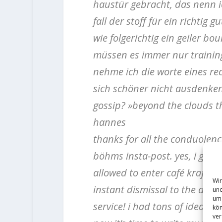
haustür gebracht, das nenn ic
fall der stoff für ein richtig
wie folgerichtig ein geiler b
müssen es immer nur training
nehme ich die worte eines re
sich schöner nicht ausdenke
gossip? »beyond the clouds th
hannes
thanks for all the conduolenc
böhms insta-post. yes, i got 
allowed to enter café kraft an
Wir
instant dismissal to the doo
und
um 
service! i had tons of ideas i
kön
ver