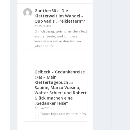
Gunther30
Die
zu
Kletterwelt im Wandel –
Quo vadis „Freiklettern“?
23. März 2026
Ehrlich gesagt spricht mir dein Text
aus der Seele, weil ich diesen
Wandel am Fels in den letzten
Jahren selbst…
Gelbeck – Gedankenreise
(7a) – Mein
Klettertagebuch
zu
Sabine, Marco Wasina,
Walter Schierl und Robert
Glück machen eine
„Gedankenreise“
27. Juni 2025
[…] Topos: Topo und weitere Infos
[…]