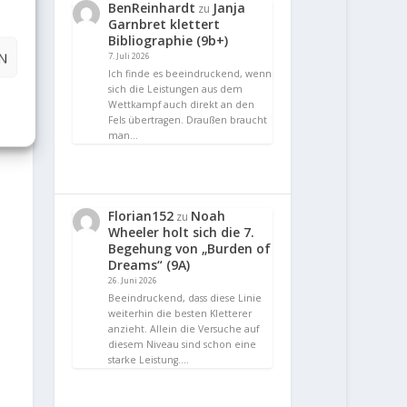
BenReinhardt
Janja
zu
Garnbret klettert
Bibliographie (9b+)
N
7. Juli 2026
Ich finde es beeindruckend, wenn
sich die Leistungen aus dem
Wettkampf auch direkt an den
Fels übertragen. Draußen braucht
man…
Florian152
Noah
zu
Wheeler holt sich die 7.
Begehung von „Burden of
Dreams“ (9A)
26. Juni 2026
Beeindruckend, dass diese Linie
weiterhin die besten Kletterer
anzieht. Allein die Versuche auf
diesem Niveau sind schon eine
starke Leistung.…