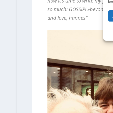
now it‘s time to write my first
bes
so much: GOSSIP! »beyond the
and love, hannes“