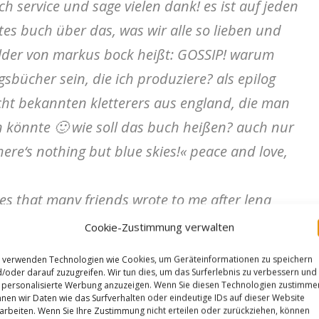
h service und sage vielen dank! es ist auf jeden
 gutes buch über das, was wir alle so lieben und
oulder von markus bock heißt: GOSSIP! warum
sbücher sein, die ich produziere? als epilog
cht bekannten kletterers aus england, die man
n könnte
🙂
wie soll das buch heißen? auch nur
ere‘s nothing but blue skies!« peace and love,
es that many friends wrote to me after lena
fired from one day to another and yes i‘m not
Cookie-Zustimmung verwalten
y longer. reasons? nope. but a delivery of the
 verwenden Technologien wie Cookies, um Geräteinformationen zu speichern
r of my house by the fabulous manager – what a
/oder darauf zuzugreifen. Wir tun dies, um das Surferlebnis zu verbessern und
personalisierte Werbung anzuzeigen. Wenn Sie diesen Technologien zustimme
n my head for the next year in the café kraft. but
nen wir Daten wie das Surfverhalten oder eindeutige IDs auf dieser Website
arbeiten. Wenn Sie Ihre Zustimmung nicht erteilen oder zurückziehen, können