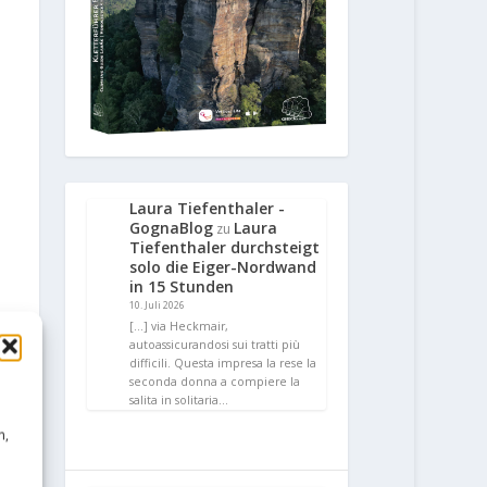
Laura Tiefenthaler -
GognaBlog
Laura
zu
Tiefenthaler durchsteigt
solo die Eiger-Nordwand
in 15 Stunden
10. Juli 2026
[…] via Heckmair,
autoassicurandosi sui tratti più
difficili. Questa impresa la rese la
seconda donna a compiere la
salita in solitaria…
n,