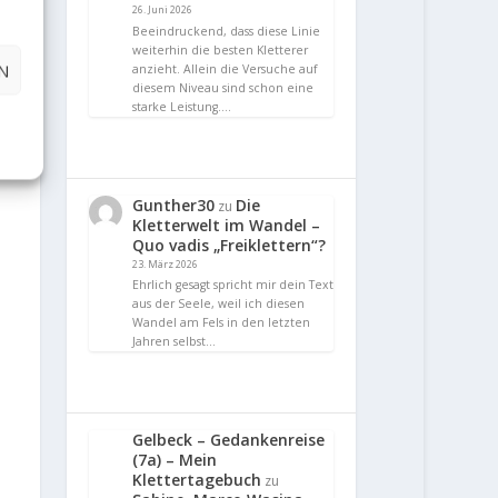
26. Juni 2026
Beeindruckend, dass diese Linie
weiterhin die besten Kletterer
N
anzieht. Allein die Versuche auf
diesem Niveau sind schon eine
starke Leistung.…
Gunther30
Die
zu
Kletterwelt im Wandel –
Quo vadis „Freiklettern“?
23. März 2026
Ehrlich gesagt spricht mir dein Text
aus der Seele, weil ich diesen
Wandel am Fels in den letzten
Jahren selbst…
Gelbeck – Gedankenreise
(7a) – Mein
Klettertagebuch
zu