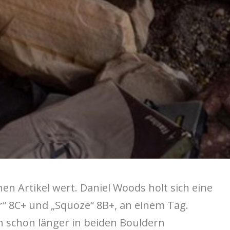
nen Artikel wert. Daniel Woods holt sich eine
“ 8C+ und „Squoze“ 8B+, an einem Tag.
h schon länger in beiden Bouldern