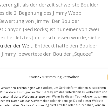
erer gilt als der derzeit schwerste Boulder
 es die 2. Begehung des Jimmy Webb
e Bewertung von Jimmy. Der Boulder
et Canyon (Red Rocks) ist nur einer von zwei
elcher letztes Jahr erschlossen wurde, siehe
ulder der Welt
. Entdeckt hatte den Boulder
l. Jimmy bewertete den Boulder „Squoze“
Cookie-Zustimmung verwalten
mmy proposed 8B+(v14) but hes too damn strong in this style… i
, but felt it took a shit on all the v14 compression lines I have
 verwenden Technologien wie Cookies, um Geräteinformationen zu speichern
/oder darauf zuzugreifen. Wir tun dies, um das Surferlebnis zu verbessern und
 confirm. Its in BV on the far left side of the Wet Dream bloc.. left
personalisierte Werbung anzuzeigen. Wenn Sie diesen Technologien zustimme
nen wir Daten wie das Surfverhalten oder eindeutige IDs auf dieser Website
dercling to start (no shit start though) „
arbeiten. Wenn Sie Ihre Zustimmung nicht erteilen oder zurückziehen, können