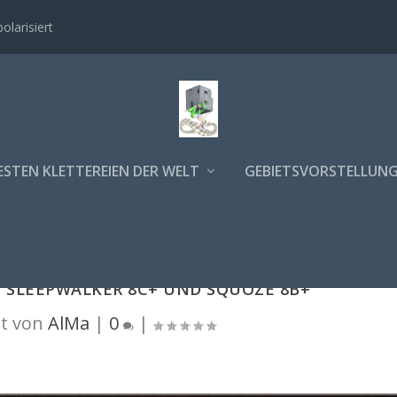
polarisiert
ESTEN KLETTEREIEN DER WELT
GEBIETSVORSTELLUN
 SLEEPWALKER 8C+ UND SQUOZE 8B+
t von
AlMa
|
0
|