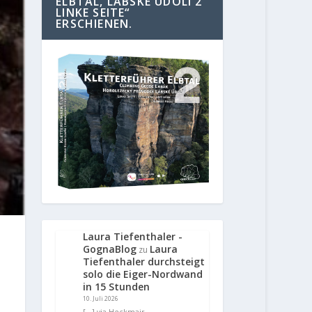
ELBTAL, LABSKE UDOLI 2
LINKE SEITE“
ERSCHIENEN.
Laura Tiefenthaler -
GognaBlog
Laura
zu
Tiefenthaler durchsteigt
solo die Eiger-Nordwand
in 15 Stunden
10. Juli 2026