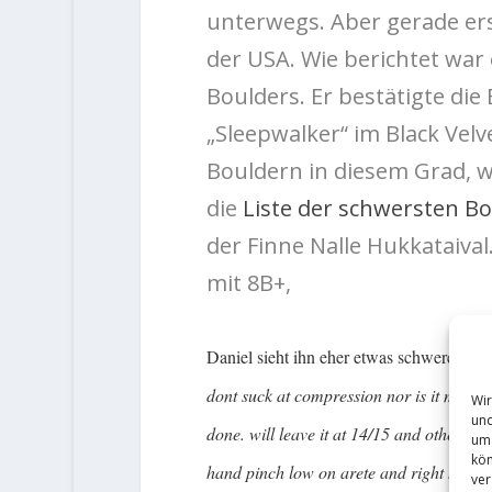
unterwegs. Aber gerade erst
der USA. Wie berichtet war
Boulders. Er bestätigte di
„Sleepwalker“ im Black Velv
Bouldern in diesem Grad, w
die
Liste der schwersten Bo
der Finne Nalle Hukkataiva
mit 8B+,
Daniel sieht ihn eher etwas schwerer:
„Ji
dont suck at compression nor is it my forte
Wir
und
done. will leave it at 14/15 and others can
um 
kön
hand pinch low on arete and right hand un
ver