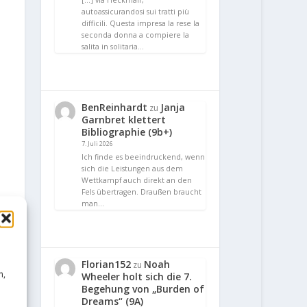
[…] via Heckmair,
autoassicurandosi sui tratti più
difficili. Questa impresa la rese la
seconda donna a compiere la
salita in solitaria…
BenReinhardt
Janja
zu
Garnbret klettert
Bibliographie (9b+)
7. Juli 2026
Ich finde es beeindruckend, wenn
sich die Leistungen aus dem
Wettkampf auch direkt an den
Fels übertragen. Draußen braucht
man…
Florian152
Noah
zu
n,
Wheeler holt sich die 7.
Begehung von „Burden of
Dreams“ (9A)