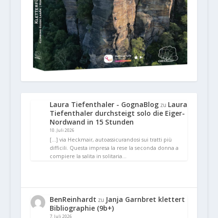
Laura Tiefenthaler - GognaBlog
Laura
zu
Tiefenthaler durchsteigt solo die Eiger-
Nordwand in 15 Stunden
10. Juli 2026
[…] via Heckmair, autoassicurandosi sui tratti più
difficili. Questa impresa la rese la seconda donna a
compiere la salita in solitaria…
BenReinhardt
Janja Garnbret klettert
zu
Bibliographie (9b+)
7. Juli 2026