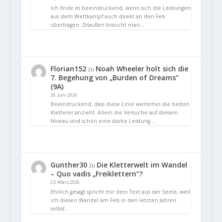
Ich finde es beeindruckend, wenn sich die Leistungen
aus dem Wettkampf auch direkt an den Fels
übertragen. Draußen braucht man…
Florian152
Noah Wheeler holt sich die
zu
7. Begehung von „Burden of Dreams“
(9A)
26. Juni 2026
Beeindruckend, dass diese Linie weiterhin die besten
Kletterer anzieht. Allein die Versuche auf diesem
Niveau sind schon eine starke Leistung.…
Gunther30
Die Kletterwelt im Wandel
zu
– Quo vadis „Freiklettern“?
23. März 2026
Ehrlich gesagt spricht mir dein Text aus der Seele, weil
ich diesen Wandel am Fels in den letzten Jahren
selbst…