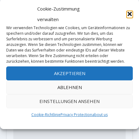
Cookie-Zustimmung
verwalten
Wir verwenden Technologien wie Cookies, um Geräteinformationen zu
Bernd Zangerl klettert
speichern und/oder darauf zuzugreifen. Wir tun dies, um das
„grenzenlos“
Surferlebnis zu verbessern und um personalisierte Werbung
anzuzeigen. Wenn Sie diesen Technologien zustimmen, können wir
7. Dezember 2020
Daten wie das Surfverhalten oder eindeutige IDs auf dieser Website
verarbeiten. Wenn Sie Ihre Zustimmung nicht erteilen oder
zurückziehen, können bestimmte Funktionen beeinträchtigt werden.
AKZEPTIEREN
HINTERLASSE EINE ANTWORT
Deine E-Mail-Adresse wird nicht
ABLEHNEN
veröffentlicht.
Erforderliche Felder
sind mit
*
markiert
EINSTELLUNGEN ANSEHEN
Cookie-Richtlinie
Privacy Protection
about us