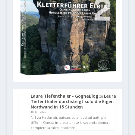
Laura Tiefenthaler - GognaBlog
Laura
zu
Tiefenthaler durchsteigt solo die Eiger-
Nordwand in 15 Stunden
10. Juli 2026
[…] via Heckmair, autoassicurandosi sui tratti più
difficili. Questa impresa la rese la seconda donna a
compiere la salita in solitaria…