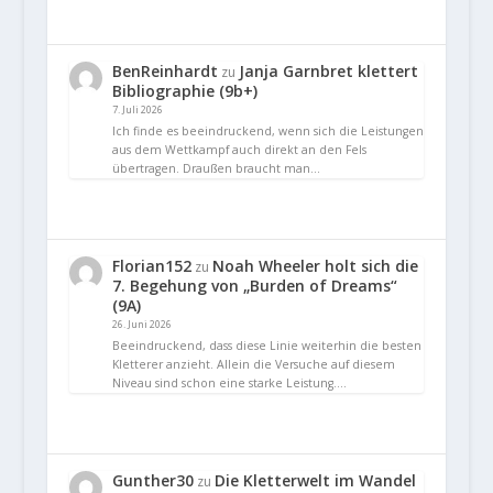
BenReinhardt
Janja Garnbret klettert
zu
Bibliographie (9b+)
7. Juli 2026
Ich finde es beeindruckend, wenn sich die Leistungen
aus dem Wettkampf auch direkt an den Fels
übertragen. Draußen braucht man…
Florian152
Noah Wheeler holt sich die
zu
7. Begehung von „Burden of Dreams“
(9A)
26. Juni 2026
Beeindruckend, dass diese Linie weiterhin die besten
Kletterer anzieht. Allein die Versuche auf diesem
Niveau sind schon eine starke Leistung.…
Gunther30
Die Kletterwelt im Wandel
zu