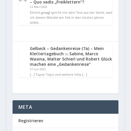
– Quo vadis „Freiklettern“?
23. März 2026
Ehrlich gesagt spricht mir dein Text aus der Seele, weil
ich diesen Wandel am Fels in den letzten Jahren
selbst…
Gelbeck – Gedankenreise (7a) – Mein
Klettertagebuch
Sabine, Marco
zu
Wasina, Walter Schierl und Robert Glück
machen eine „Gedankenreise“
27. Juni 2025
[…] Topos: Topo und weitere Infos […]
META
Registrieren