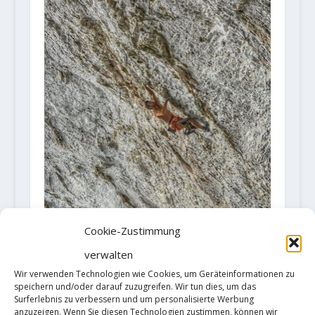
Cookie-Zustimmung
verwalten
Jorge Diaz-Rullo mit Erstbegehung
Wir verwenden Technologien wie Cookies, um Geräteinformationen zu
„Las meninas R2“ 9a+/b
speichern und/oder darauf zuzugreifen. Wir tun dies, um das
Surferlebnis zu verbessern und um personalisierte Werbung
17. August 2020
anzuzeigen. Wenn Sie diesen Technologien zustimmen, können wir