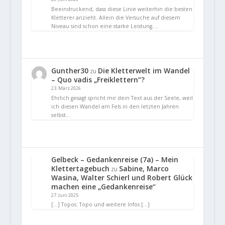
Beeindruckend, dass diese Linie weiterhin die besten
Kletterer anzieht. Allein die Versuche auf diesem
Niveau sind schon eine starke Leistung.…
Gunther30
Die Kletterwelt im Wandel
zu
– Quo vadis „Freiklettern“?
23. März 2026
Ehrlich gesagt spricht mir dein Text aus der Seele, weil
ich diesen Wandel am Fels in den letzten Jahren
selbst…
Gelbeck – Gedankenreise (7a) – Mein
Klettertagebuch
Sabine, Marco
zu
Wasina, Walter Schierl und Robert Glück
machen eine „Gedankenreise“
27. Juni 2025
[…] Topos: Topo und weitere Infos […]