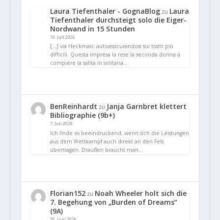
Laura Tiefenthaler - GognaBlog
Laura
zu
Tiefenthaler durchsteigt solo die Eiger-
Nordwand in 15 Stunden
10. Juli 2026
[…] via Heckmair, autoassicurandosi sui tratti più
difficili. Questa impresa la rese la seconda donna a
compiere la salita in solitaria…
BenReinhardt
Janja Garnbret klettert
zu
Bibliographie (9b+)
7. Juli 2026
Ich finde es beeindruckend, wenn sich die Leistungen
aus dem Wettkampf auch direkt an den Fels
übertragen. Draußen braucht man…
Florian152
Noah Wheeler holt sich die
zu
7. Begehung von „Burden of Dreams“
(9A)
26. Juni 2026