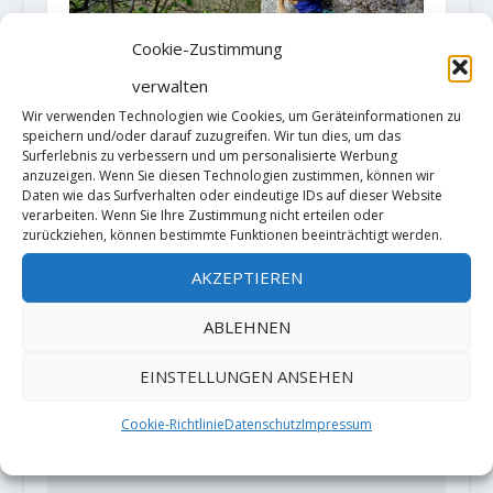
Cookie-Zustimmung
verwalten
Wir verwenden Technologien wie Cookies, um Geräteinformationen zu
speichern und/oder darauf zuzugreifen. Wir tun dies, um das
Sylwia Buczek klettert „Lost
Surferlebnis zu verbessern und um personalisierte Werbung
Schnuller“ 11- (8c)
anzuzeigen. Wenn Sie diesen Technologien zustimmen, können wir
Daten wie das Surfverhalten oder eindeutige IDs auf dieser Website
24. September 2020
verarbeiten. Wenn Sie Ihre Zustimmung nicht erteilen oder
zurückziehen, können bestimmte Funktionen beeinträchtigt werden.
AKZEPTIEREN
HINTERLASSE EINE ANTWORT
ABLEHNEN
Deine E-Mail-Adresse wird nicht
veröffentlicht.
Erforderliche Felder
EINSTELLUNGEN ANSEHEN
sind mit
*
markiert
Cookie-Richtlinie
Datenschutz
Impressum