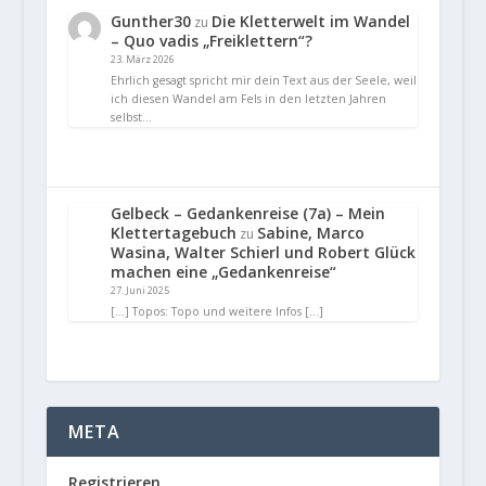
Gunther30
Die Kletterwelt im Wandel
zu
– Quo vadis „Freiklettern“?
23. März 2026
Ehrlich gesagt spricht mir dein Text aus der Seele, weil
ich diesen Wandel am Fels in den letzten Jahren
selbst…
Gelbeck – Gedankenreise (7a) – Mein
Klettertagebuch
Sabine, Marco
zu
Wasina, Walter Schierl und Robert Glück
machen eine „Gedankenreise“
27. Juni 2025
[…] Topos: Topo und weitere Infos […]
META
Registrieren