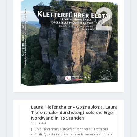
Laura Tiefenthaler - GognaBlog
Laura
zu
Tiefenthaler durchsteigt solo die Eiger-
Nordwand in 15 Stunden
10. Juli 2026
[…] via Heckmair, autoassicurandosi sui tratti più
difficili. Questa impresa la rese la seconda donna a