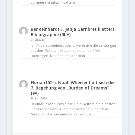
compiere la salita in solitaria…
BenReinhardt
Janja Garnbret klettert
zu
Bibliographie (9b+)
7. Juli 2026
Ich finde es beeindruckend, wenn sich die Leistungen
aus dem Wettkampf auch direkt an den Fels
übertragen. Draußen braucht man…
Florian152
Noah Wheeler holt sich die
zu
7. Begehung von „Burden of Dreams“
(9A)
26. Juni 2026
Beeindruckend, dass diese Linie weiterhin die besten
Kletterer anzieht. Allein die Versuche auf diesem
Niveau sind schon eine starke Leistung.…