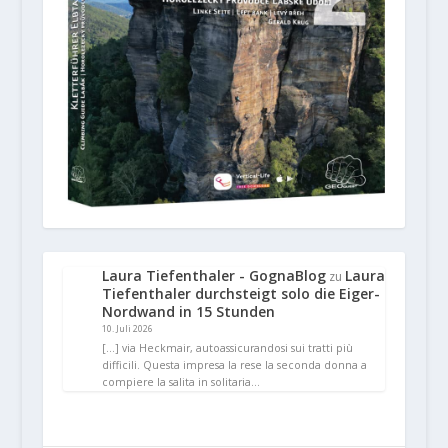
Laura Tiefenthaler - GognaBlog
Laura
zu
Tiefenthaler durchsteigt solo die Eiger-
Nordwand in 15 Stunden
10. Juli 2026
[…] via Heckmair, autoassicurandosi sui tratti più
difficili. Questa impresa la rese la seconda donna a
compiere la salita in solitaria…