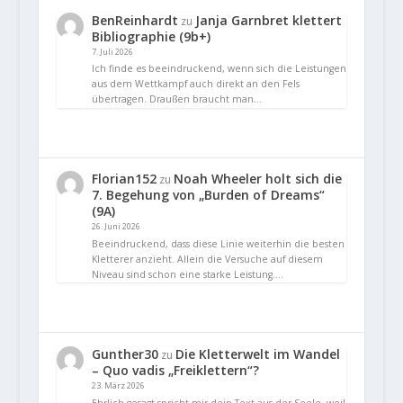
BenReinhardt
Janja Garnbret klettert
zu
Bibliographie (9b+)
7. Juli 2026
Ich finde es beeindruckend, wenn sich die Leistungen
aus dem Wettkampf auch direkt an den Fels
übertragen. Draußen braucht man…
Florian152
Noah Wheeler holt sich die
zu
7. Begehung von „Burden of Dreams“
(9A)
26. Juni 2026
Beeindruckend, dass diese Linie weiterhin die besten
Kletterer anzieht. Allein die Versuche auf diesem
Niveau sind schon eine starke Leistung.…
Gunther30
Die Kletterwelt im Wandel
zu
– Quo vadis „Freiklettern“?
23. März 2026