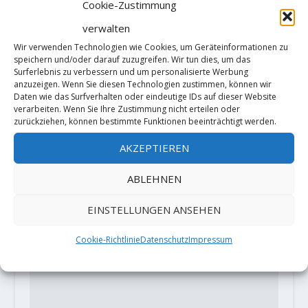
Cookie-Zustimmung
verwalten
Siebe vanHee klettert im
Wir verwenden Technologien wie Cookies, um Geräteinformationen zu
englischen Peak District
speichern und/oder darauf zuzugreifen. Wir tun dies, um das
Surferlebnis zu verbessern und um personalisierte Werbung
10. Dezember 2021
anzuzeigen. Wenn Sie diesen Technologien zustimmen, können wir
Daten wie das Surfverhalten oder eindeutige IDs auf dieser Website
verarbeiten. Wenn Sie Ihre Zustimmung nicht erteilen oder
zurückziehen, können bestimmte Funktionen beeinträchtigt werden.
HINTERLASSE EINE ANTWORT
AKZEPTIEREN
Deine E-Mail-Adresse wird nicht
veröffentlicht.
Erforderliche Felder
ABLEHNEN
sind mit
*
markiert
EINSTELLUNGEN ANSEHEN
Cookie-Richtlinie
Datenschutz
Impressum