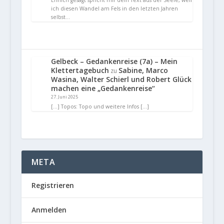
Ehrlich gesagt spricht mir dein Text aus der Seele, weil
ich diesen Wandel am Fels in den letzten Jahren
selbst…
Gelbeck – Gedankenreise (7a) – Mein
Klettertagebuch
Sabine, Marco
zu
Wasina, Walter Schierl und Robert Glück
machen eine „Gedankenreise“
27. Juni 2025
[…] Topos: Topo und weitere Infos […]
META
Registrieren
Anmelden