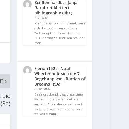
BenReinhardt
Janja
zu
Garnbret klettert
Bibliographie (9b+)
7. Juli 2026
Ich finde es beeindruckend, wenn
sich die Leistungen aus dem
Wettkampf auch direkt an den
Fels übertragen. Draußen braucht
man…
Florian152
Noah
zu
Wheeler holt sich die 7.
Begehung von „Burden of
E
Dreams“ (9A)
26. Juni 2026
 die
Beeindruckend, dass diese Linie
weiterhin die besten Kletterer
(9a)
anzieht. Allein die Versuche auf
diesem Niveau sind schon eine
starke Leistung.…