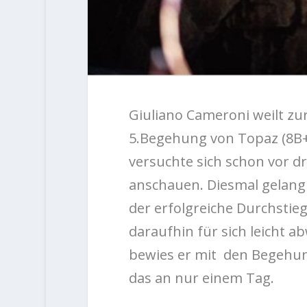
Giuliano Cameroni weilt zur
5.Begehung von Topaz (8B+/
versuchte sich schon vor d
anschauen. Diesmal gelang
der erfolgreiche Durchstie
daraufhin für sich leicht ab
bewies er mit den Begehun
das an nur einem Tag.