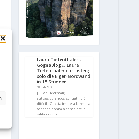
Laura Tiefenthaler -
n,
GognaBlog
Laura
zu
Tiefenthaler durchsteigt
solo die Eiger-Nordwand
in 15 Stunden
10. Juli 2026
[…] via Heckmair,
N
autoassicurandosi sui tratti più
difficili. Questa impresa la rese la
seconda donna a compiere la
salita in solitaria…