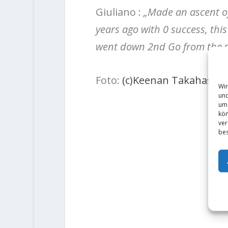
Giuliano :
„Made an ascent of 
years ago with 0 success, thi
went down 2nd Go from the s
Foto:
(c)Keenan Takahashi
Wir
und
um 
kön
ver
bes