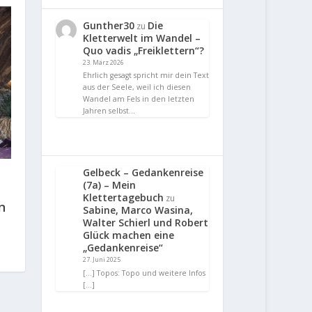
Gunther30
Die
zu
Kletterwelt im Wandel –
Quo vadis „Freiklettern“?
23. März 2026
Ehrlich gesagt spricht mir dein Text
aus der Seele, weil ich diesen
Wandel am Fels in den letzten
Jahren selbst…
Gelbeck – Gedankenreise
(7a) – Mein
Klettertagebuch
zu
n
Sabine, Marco Wasina,
Walter Schierl und Robert
Glück machen eine
„Gedankenreise“
27. Juni 2025
[…] Topos: Topo und weitere Infos
[…]