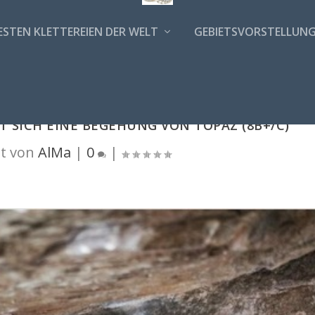
ESTEN KLETTEREIEN DER WELT
GEBIETSVORSTELLUN
 SICH EINE BEGEHUNG VON TOPAZ (8B+/C)
t von
AlMa
|
0
|