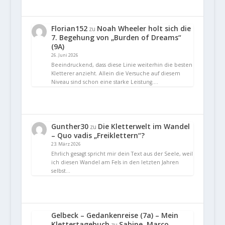
Florian152
Noah Wheeler holt sich die
zu
7. Begehung von „Burden of Dreams“
(9A)
26. Juni 2026
Beeindruckend, dass diese Linie weiterhin die besten
Kletterer anzieht. Allein die Versuche auf diesem
Niveau sind schon eine starke Leistung.…
Gunther30
Die Kletterwelt im Wandel
zu
– Quo vadis „Freiklettern“?
23. März 2026
Ehrlich gesagt spricht mir dein Text aus der Seele, weil
ich diesen Wandel am Fels in den letzten Jahren
selbst…
Gelbeck – Gedankenreise (7a) – Mein
Klettertagebuch
Sabine, Marco
zu