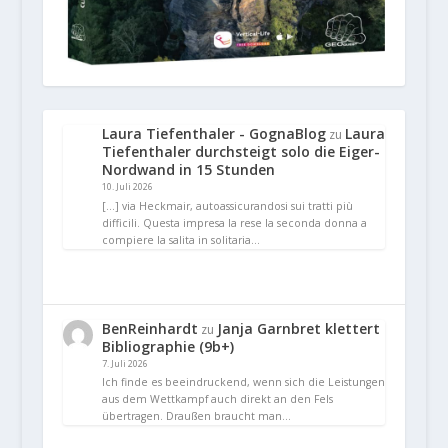
Laura Tiefenthaler - GognaBlog
Laura
zu
Tiefenthaler durchsteigt solo die Eiger-
Nordwand in 15 Stunden
10. Juli 2026
[…] via Heckmair, autoassicurandosi sui tratti più
difficili. Questa impresa la rese la seconda donna a
compiere la salita in solitaria…
BenReinhardt
Janja Garnbret klettert
zu
Bibliographie (9b+)
7. Juli 2026
Ich finde es beeindruckend, wenn sich die Leistungen
aus dem Wettkampf auch direkt an den Fels
übertragen. Draußen braucht man…