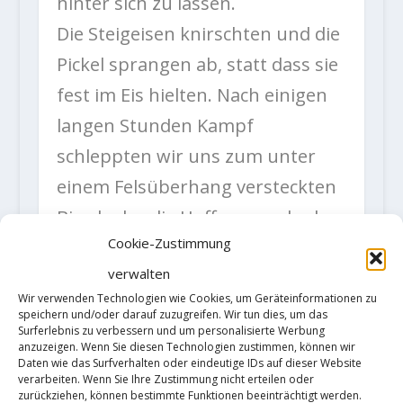
hinter sich zu lassen.
Die Steigeisen knirschten und die
Pickel sprangen ab, statt dass sie
fest im Eis hielten. Nach einigen
langen Stunden Kampf
schleppten wir uns zum unter
einem Felsüberhang versteckten
Biwak, das die Hoffnung gab, dass
Cookie-Zustimmung
fallende Steine und Schnee uns
verwalten
überspringen. Der Berg zeigte im
Wir verwenden Technologien wie Cookies, um Geräteinformationen zu
Laufe des Tages, dass er eine
speichern und/oder darauf zuzugreifen. Wir tun dies, um das
Surferlebnis zu verbessern und um personalisierte Werbung
schöne Lawine loslassen kann. Es
anzuzeigen. Wenn Sie diesen Technologien zustimmen, können wir
Daten wie das Surfverhalten oder eindeutige IDs auf dieser Website
stach uns sofort im Herzen bei
verarbeiten. Wenn Sie Ihre Zustimmung nicht erteilen oder
zurückziehen, können bestimmte Funktionen beeinträchtigt werden.
der Vorstellung, dass wir uns in