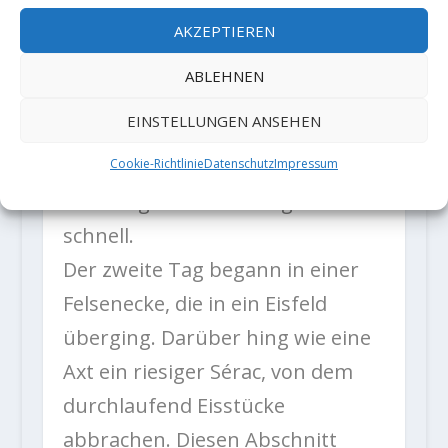
dem Moment an derjenigen Stelle
AKZEPTIEREN
befänden. Besonders wenn wir
ABLEHNEN
dort sowieso früher oder später
EINSTELLUNGEN ANSEHEN
vorbeimussten. Den
grauenhaften Gedanken
Cookie-Richtlinie
Datenschutz
Impressum
verdrängten wir lieber ganz
schnell.
Der zweite Tag begann in einer
Felsenecke, die in ein Eisfeld
überging. Darüber hing wie eine
Axt ein riesiger Sérac, von dem
durchlaufend Eisstücke
abbrachen. Diesen Abschnitt