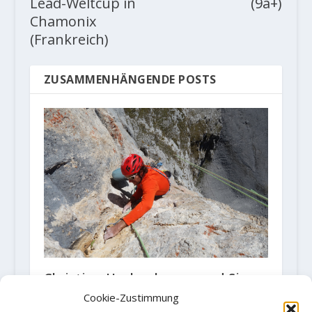
Lead-Weltcup in
(9a+)
Chamonix
(Frankreich)
ZUSAMMENHÄNGENDE POSTS
Christian Hechenberger und Simon
Berger sanieren Südpfeiler der
Cookie-Zustimmung
Maukspitze