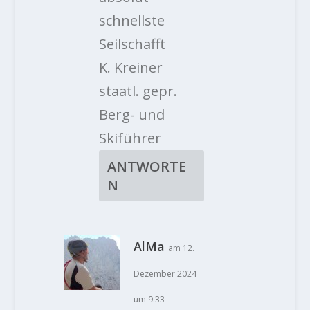
schnellste
Seilschafft
K. Kreiner
staatl. gepr.
Berg- und
Skiführer
ANTWORTE
N
AlMa
am 12.
Dezember 2024
um 9:33