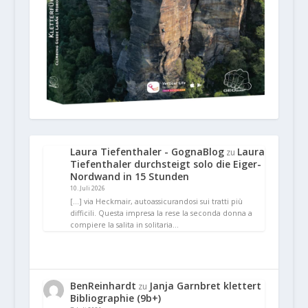
Laura Tiefenthaler - GognaBlog
Laura
zu
Tiefenthaler durchsteigt solo die Eiger-
Nordwand in 15 Stunden
10. Juli 2026
[…] via Heckmair, autoassicurandosi sui tratti più
difficili. Questa impresa la rese la seconda donna a
compiere la salita in solitaria…
BenReinhardt
Janja Garnbret klettert
zu
Bibliographie (9b+)