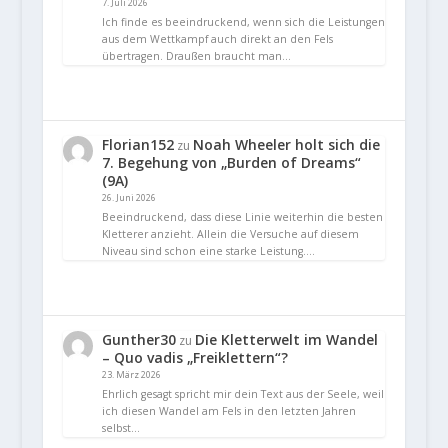
7. Juli 2026
Ich finde es beeindruckend, wenn sich die Leistungen
aus dem Wettkampf auch direkt an den Fels
übertragen. Draußen braucht man…
Florian152
Noah Wheeler holt sich die
zu
7. Begehung von „Burden of Dreams“
(9A)
26. Juni 2026
Beeindruckend, dass diese Linie weiterhin die besten
Kletterer anzieht. Allein die Versuche auf diesem
Niveau sind schon eine starke Leistung.…
Gunther30
Die Kletterwelt im Wandel
zu
– Quo vadis „Freiklettern“?
23. März 2026
Ehrlich gesagt spricht mir dein Text aus der Seele, weil
ich diesen Wandel am Fels in den letzten Jahren
selbst…