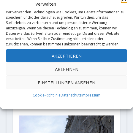
verwalten
23. Oktober 2019
Wir verwenden Technologien wie Cookies, um Geräteinformationen zu
speichern und/oder darauf zuzugreifen. Wir tun dies, um das
Surferlebnis zu verbessern und um personalisierte Werbung
anzuzeigen. Wenn Sie diesen Technologien zustimmen, können wir
Daten wie das Surfverhalten oder eindeutige IDs auf dieser Website
verarbeiten. Wenn Sie Ihre Zustimmung nicht erteilen oder
zurückziehen, können bestimmte Funktionen beeinträchtigt werden.
AKZEPTIEREN
ABLEHNEN
EINSTELLUNGEN ANSEHEN
Patagonien 2020 mit Roger Schäli
Cookie-Richtlinie
Datenschutz
Impressum
und Jonas Schild
25. März 2020