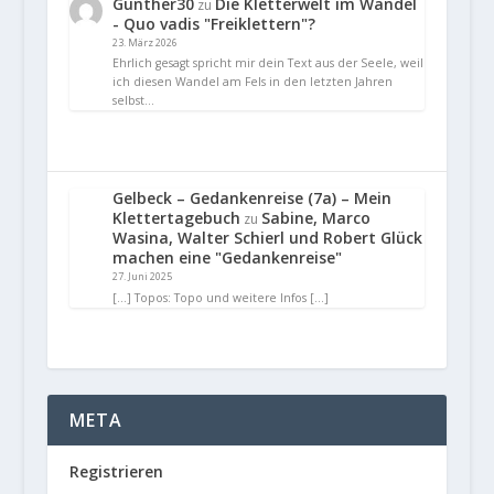
Gunther30
Die Kletterwelt im Wandel
zu
- Quo vadis "Freiklettern"?
23. März 2026
Ehrlich gesagt spricht mir dein Text aus der Seele, weil
ich diesen Wandel am Fels in den letzten Jahren
selbst…
Gelbeck – Gedankenreise (7a) – Mein
Klettertagebuch
Sabine, Marco
zu
Wasina, Walter Schierl und Robert Glück
machen eine "Gedankenreise"
27. Juni 2025
[…] Topos: Topo und weitere Infos […]
META
Registrieren