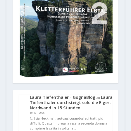
Laura Tiefenthaler - GognaBlog
Laura
zu
Tiefenthaler durchsteigt solo die Eiger-
Nordwand in 15 Stunden
10. Juli 2026
[…] via Heckmair, autoassicurandosi sui tratti più
difficili. Questa impresa la rese la seconda donna a
compiere la salita in solitaria…