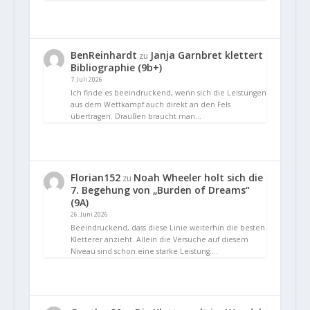
BenReinhardt
Janja Garnbret klettert
zu
Bibliographie (9b+)
7. Juli 2026
Ich finde es beeindruckend, wenn sich die Leistungen
aus dem Wettkampf auch direkt an den Fels
übertragen. Draußen braucht man…
Florian152
Noah Wheeler holt sich die
zu
7. Begehung von „Burden of Dreams“
(9A)
26. Juni 2026
Beeindruckend, dass diese Linie weiterhin die besten
Kletterer anzieht. Allein die Versuche auf diesem
Niveau sind schon eine starke Leistung.…