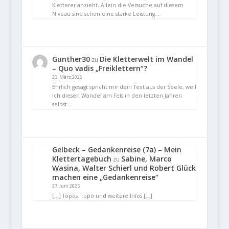
Kletterer anzieht. Allein die Versuche auf diesem
Niveau sind schon eine starke Leistung.…
Gunther30
Die Kletterwelt im Wandel
zu
– Quo vadis „Freiklettern“?
23. März 2026
Ehrlich gesagt spricht mir dein Text aus der Seele, weil
ich diesen Wandel am Fels in den letzten Jahren
selbst…
Gelbeck – Gedankenreise (7a) – Mein
Klettertagebuch
Sabine, Marco
zu
Wasina, Walter Schierl und Robert Glück
machen eine „Gedankenreise“
27. Juni 2025
[…] Topos: Topo und weitere Infos […]