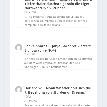
Tiefenthaler durchsteigt solo die Eiger-
Nordwand in 15 Stunden
10. Juli 2026
[…] via Heckmair, autoassicurandosi sui tratti più
difficili. Questa impresa la rese la seconda donna a
compiere la salita in solitaria…
BenReinhardt
Janja Garnbret klettert
zu
Bibliographie (9b+)
7. Juli 2026
Ich finde es beeindruckend, wenn sich die Leistungen
aus dem Wettkampf auch direkt an den Fels
übertragen. Draußen braucht man…
Florian152
Noah Wheeler holt sich die
zu
7. Begehung von „Burden of Dreams“
(9A)
26. Juni 2026
Beeindruckend, dass diese Linie weiterhin die besten