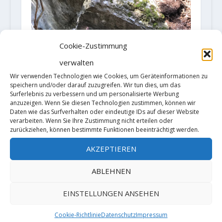
Cookie-Zustimmung
verwalten
Wir verwenden Technologien wie Cookies, um Geräteinformationen zu
speichern und/oder darauf zuzugreifen. Wir tun dies, um das
Surferlebnis zu verbessern und um personalisierte Werbung
anzuzeigen. Wenn Sie diesen Technologien zustimmen, können wir
Christof Rauch meldet eine
Daten wie das Surfverhalten oder eindeutige IDs auf dieser Website
Begehung von „Kryptos“ (8C) in
verarbeiten. Wenn Sie Ihre Zustimmung nicht erteilen oder
der Basler Jura
zurückziehen, können bestimmte Funktionen beeinträchtigt werden.
1. April 2019
AKZEPTIEREN
ABLEHNEN
HINTERLASSE EINE ANTWORT
EINSTELLUNGEN ANSEHEN
Deine E-Mail-Adresse wird nicht
veröffentlicht.
Erforderliche Felder
Cookie-Richtlinie
Datenschutz
Impressum