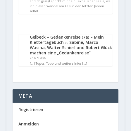
Ehrlich gesagt spricht mir dein Text aus der Seele, weil
ich diesen Wandel am Fels in den letzten Jahren
selbst…
Gelbeck – Gedankenreise (7a) – Mein
Klettertagebuch
Sabine, Marco
zu
Wasina, Walter Schierl und Robert Glück
machen eine „Gedankenreise“
27. Juni 2025
[…] Topos: Topo und weitere Infos […]
META
Registrieren
Anmelden