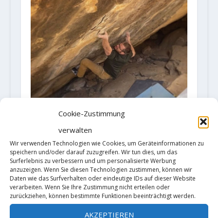
Cookie-Zustimmung
Matt Fultz meldet „Pegasus“ 8C
verwalten
24. März 2021
Wir verwenden Technologien wie Cookies, um Geräteinformationen zu
speichern und/oder darauf zuzugreifen. Wir tun dies, um das
Surferlebnis zu verbessern und um personalisierte Werbung
anzuzeigen. Wenn Sie diesen Technologien zustimmen, können wir
Daten wie das Surfverhalten oder eindeutige IDs auf dieser Website
verarbeiten. Wenn Sie Ihre Zustimmung nicht erteilen oder
TRACKBACKS/PINGBACKS
zurückziehen, können bestimmte Funktionen beeinträchtigt werden.
Michaela Kiersch klettert "Green in
AKZEPTIEREN