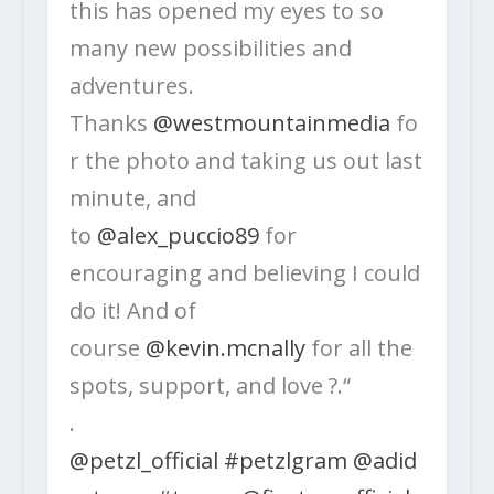
this has opened my eyes to so
many new possibilities and
adventures.
Thanks
@westmountainmedia
fo
r the photo and taking us out last
minute, and
to
@alex_puccio89
for
encouraging and believing I could
do it! And of
course
@kevin.mcnally
for all the
spots, support, and love ?.“
.
@petzl_official
#petzlgram
@adid