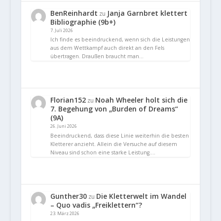
BenReinhardt
Janja Garnbret klettert
zu
Bibliographie (9b+)
7. Juli 2026
Ich finde es beeindruckend, wenn sich die Leistungen
aus dem Wettkampf auch direkt an den Fels
übertragen. Draußen braucht man…
Florian152
Noah Wheeler holt sich die
zu
7. Begehung von „Burden of Dreams“
(9A)
26. Juni 2026
Beeindruckend, dass diese Linie weiterhin die besten
Kletterer anzieht. Allein die Versuche auf diesem
Niveau sind schon eine starke Leistung.…
Gunther30
Die Kletterwelt im Wandel
zu
– Quo vadis „Freiklettern“?
23. März 2026