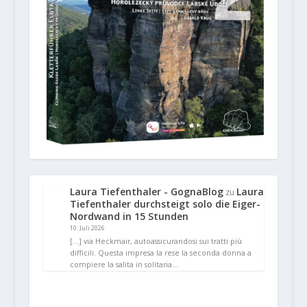
Laura Tiefenthaler - GognaBlog
Laura
zu
Tiefenthaler durchsteigt solo die Eiger-
Nordwand in 15 Stunden
10. Juli 2026
[…] via Heckmair, autoassicurandosi sui tratti più
difficili. Questa impresa la rese la seconda donna a
compiere la salita in solitaria…