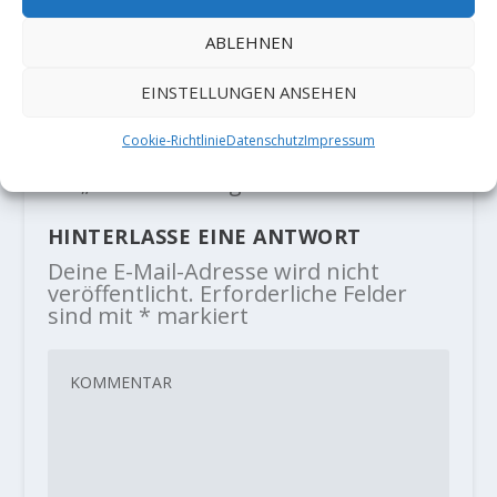
the Face" V13/8B - Der Kletterblock
ABLEHNEN
- […] Face“ ihren zweiten 8B-
EINSTELLUNGEN ANSEHEN
Boulder ziehen. Die nur 1, 52 m
große Michaela konnte 2017 mit
Cookie-Richtlinie
Datenschutz
Impressum
„Crown of Aragorn“ in Hueco…
HINTERLASSE EINE ANTWORT
Deine E-Mail-Adresse wird nicht
veröffentlicht.
Erforderliche Felder
sind mit
*
markiert