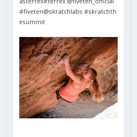
asterrex
#terrex
@fiveten_official
#fiveten
@skratchlabs
#skratchth
esummit