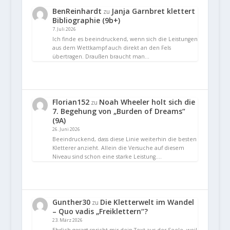
BenReinhardt
Janja Garnbret klettert
zu
Bibliographie (9b+)
7. Juli 2026
Ich finde es beeindruckend, wenn sich die Leistungen
aus dem Wettkampf auch direkt an den Fels
übertragen. Draußen braucht man…
Florian152
Noah Wheeler holt sich die
zu
7. Begehung von „Burden of Dreams“
(9A)
26. Juni 2026
Beeindruckend, dass diese Linie weiterhin die besten
Kletterer anzieht. Allein die Versuche auf diesem
Niveau sind schon eine starke Leistung.…
Gunther30
Die Kletterwelt im Wandel
zu
– Quo vadis „Freiklettern“?
23. März 2026
Ehrlich gesagt spricht mir dein Text aus der Seele, weil