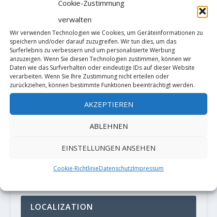
Cookie-Zustimmung
verwalten
Wir verwenden Technologien wie Cookies, um Geräteinformationen zu
speichern und/oder darauf zuzugreifen. Wir tun dies, um das
Surferlebnis zu verbessern und um personalisierte Werbung
anzuzeigen. Wenn Sie diesen Technologien zustimmen, können wir
Daten wie das Surfverhalten oder eindeutige IDs auf dieser Website
verarbeiten. Wenn Sie Ihre Zustimmung nicht erteilen oder
zurückziehen, können bestimmte Funktionen beeinträchtigt werden.
Diese Website verwendet Akismet, um
AKZEPTIEREN
Spam zu reduzieren.
Erfahre, wie
ABLEHNEN
deine Kommentardaten verarbeitet
werden.
EINSTELLUNGEN ANSEHEN
Cookie-Richtlinie
Datenschutz
Impressum
PARTNER
LOCALIZATION