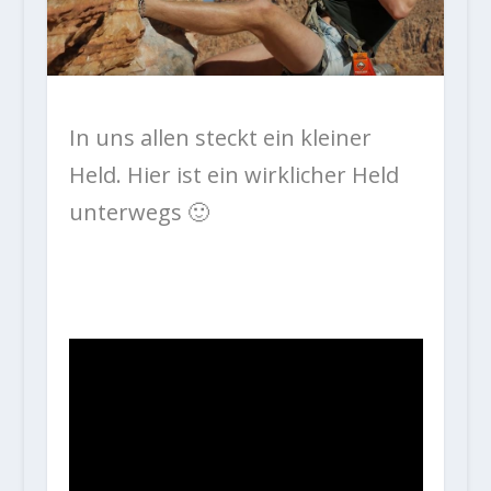
In uns allen steckt ein kleiner
Held. Hier ist ein wirklicher Held
unterwegs 🙂