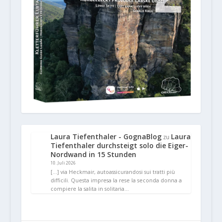
Laura Tiefenthaler - GognaBlog
Laura
zu
Tiefenthaler durchsteigt solo die Eiger-
Nordwand in 15 Stunden
10. Juli 2026
[…] via Heckmair, autoassicurandosi sui tratti più
difficili. Questa impresa la rese la seconda donna a
compiere la salita in solitaria…