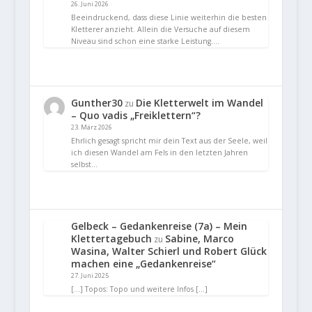
26. Juni 2026
Beeindruckend, dass diese Linie weiterhin die besten
Kletterer anzieht. Allein die Versuche auf diesem
Niveau sind schon eine starke Leistung.…
Gunther30
Die Kletterwelt im Wandel
zu
– Quo vadis „Freiklettern“?
23. März 2026
Ehrlich gesagt spricht mir dein Text aus der Seele, weil
ich diesen Wandel am Fels in den letzten Jahren
selbst…
Gelbeck – Gedankenreise (7a) – Mein
Klettertagebuch
Sabine, Marco
zu
Wasina, Walter Schierl und Robert Glück
machen eine „Gedankenreise“
27. Juni 2025
[…] Topos: Topo und weitere Infos […]