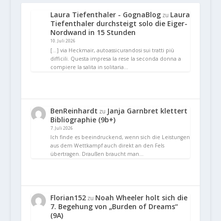
Laura Tiefenthaler - GognaBlog
Laura
zu
Tiefenthaler durchsteigt solo die Eiger-
Nordwand in 15 Stunden
10. Juli 2026
[…] via Heckmair, autoassicurandosi sui tratti più
difficili. Questa impresa la rese la seconda donna a
compiere la salita in solitaria…
BenReinhardt
Janja Garnbret klettert
zu
Bibliographie (9b+)
7. Juli 2026
Ich finde es beeindruckend, wenn sich die Leistungen
aus dem Wettkampf auch direkt an den Fels
übertragen. Draußen braucht man…
Florian152
Noah Wheeler holt sich die
zu
7. Begehung von „Burden of Dreams“
(9A)