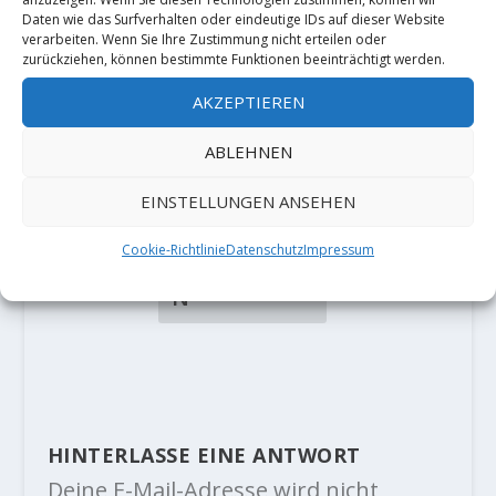
Daten wie das Surfverhalten oder eindeutige IDs auf dieser Website
verarbeiten. Wenn Sie Ihre Zustimmung nicht erteilen oder
zurückziehen, können bestimmte Funktionen beeinträchtigt werden.
Mathias
am 20.
AKZEPTIEREN
August 2019 um 14:17
Chalk in
ABLEHNEN
Adersbach?
EINSTELLUNGEN ANSEHEN
Puh…
Cookie-Richtlinie
Datenschutz
Impressum
ANTWORTE
N
HINTERLASSE EINE ANTWORT
Deine E-Mail-Adresse wird nicht