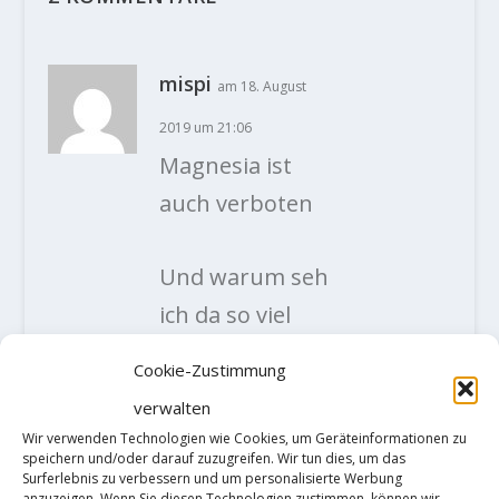
mispi
am 18. August
2019 um 21:06
Magnesia ist
auch verboten
Und warum seh
ich da so viel
von dem
Cookie-Zustimmung
weißen Zeug?
verwalten
ANTWORTE
Wir verwenden Technologien wie Cookies, um Geräteinformationen zu
speichern und/oder darauf zuzugreifen. Wir tun dies, um das
N
Surferlebnis zu verbessern und um personalisierte Werbung
anzuzeigen. Wenn Sie diesen Technologien zustimmen, können wir