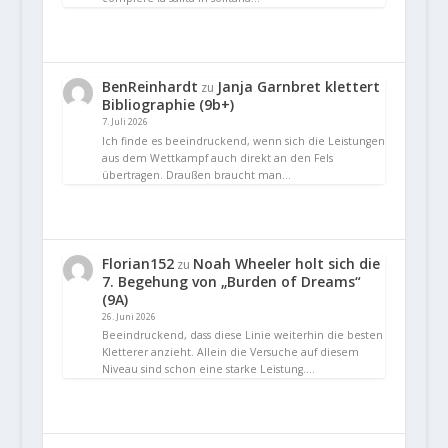
BenReinhardt
Janja Garnbret klettert
zu
Bibliographie (9b+)
7. Juli 2026
Ich finde es beeindruckend, wenn sich die Leistungen
aus dem Wettkampf auch direkt an den Fels
übertragen. Draußen braucht man…
Florian152
Noah Wheeler holt sich die
zu
7. Begehung von „Burden of Dreams“
(9A)
26. Juni 2026
Beeindruckend, dass diese Linie weiterhin die besten
Kletterer anzieht. Allein die Versuche auf diesem
Niveau sind schon eine starke Leistung.…