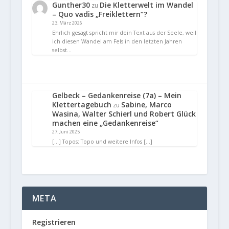
Gunther30
Die Kletterwelt im Wandel
zu
– Quo vadis „Freiklettern“?
23. März 2026
Ehrlich gesagt spricht mir dein Text aus der Seele, weil
ich diesen Wandel am Fels in den letzten Jahren
selbst…
Gelbeck – Gedankenreise (7a) – Mein
Klettertagebuch
Sabine, Marco
zu
Wasina, Walter Schierl und Robert Glück
machen eine „Gedankenreise“
27. Juni 2025
[…] Topos: Topo und weitere Infos […]
META
Registrieren