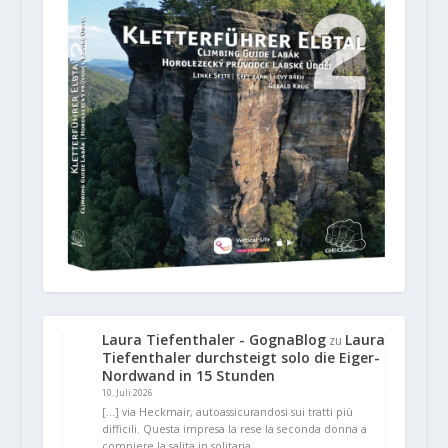
Laura Tiefenthaler - GognaBlog
Laura
zu
Tiefenthaler durchsteigt solo die Eiger-
Nordwand in 15 Stunden
10. Juli 2026
[…] via Heckmair, autoassicurandosi sui tratti più
difficili. Questa impresa la rese la seconda donna a
compiere la salita in solitaria…