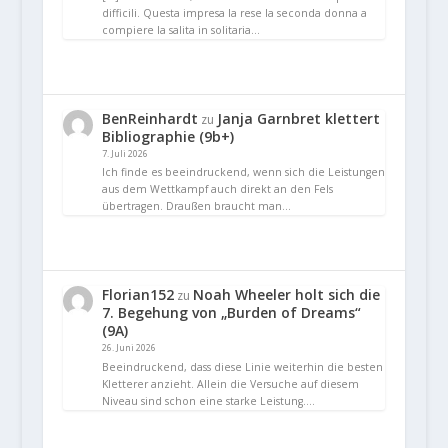
difficili. Questa impresa la rese la seconda donna a
compiere la salita in solitaria…
BenReinhardt
Janja Garnbret klettert
zu
Bibliographie (9b+)
7. Juli 2026
Ich finde es beeindruckend, wenn sich die Leistungen
aus dem Wettkampf auch direkt an den Fels
übertragen. Draußen braucht man…
Florian152
Noah Wheeler holt sich die
zu
7. Begehung von „Burden of Dreams“
(9A)
26. Juni 2026
Beeindruckend, dass diese Linie weiterhin die besten
Kletterer anzieht. Allein die Versuche auf diesem
Niveau sind schon eine starke Leistung.…