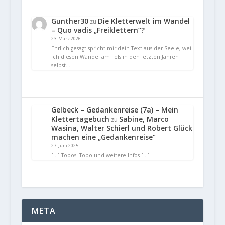
Gunther30
Die Kletterwelt im Wandel
zu
– Quo vadis „Freiklettern“?
23. März 2026
Ehrlich gesagt spricht mir dein Text aus der Seele, weil
ich diesen Wandel am Fels in den letzten Jahren
selbst…
Gelbeck – Gedankenreise (7a) – Mein
Klettertagebuch
Sabine, Marco
zu
Wasina, Walter Schierl und Robert Glück
machen eine „Gedankenreise“
27. Juni 2025
[…] Topos: Topo und weitere Infos […]
META