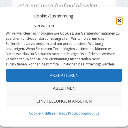
Jetzt nur noch fünfmal abseilen,
und wieder durch die Nacht zum
Cookie-Zustimmung
Auto zurück stolpern, in München
verwalten
Wir verwenden Technologien wie Cookies, um Geräteinformationen zu
mit dem ganzen Geraffel in den Zug
speichern und/oder darauf zuzugreifen. Wir tun dies, um das
und ab nach… Konstein.
Surferlebnis zu verbessern und um personalisierte Werbung
anzuzeigen. Wenn Sie diesen Technologien zustimmen, können wir
Sportklettern.“
Daten wie das Surfverhalten oder eindeutige IDs auf dieser Website
verarbeiten. Wenn Sie Ihre Zustimmung nicht erteilen oder
zurückziehen, können bestimmte Funktionen beeinträchtigt werden.
Test:
„Alpinfabrik“ Martin Feistl
,
AKZEPTIEREN
Bilder: (c)
David Bruder
und
ABLEHNEN
Martin Feistl
EINSTELLUNGEN ANSEHEN
Mountainequipment
Cookie-Richtlinie
Privacy Protection
about us