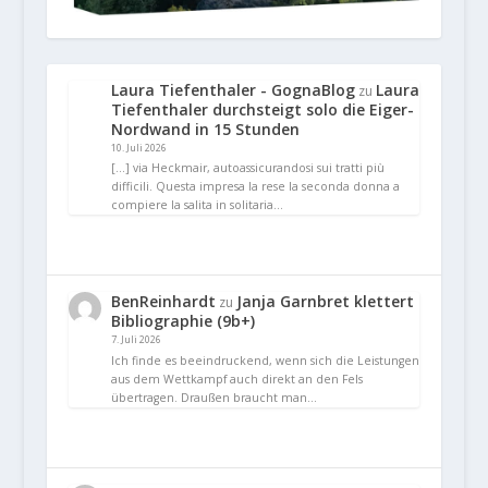
Laura Tiefenthaler - GognaBlog
Laura
zu
Tiefenthaler durchsteigt solo die Eiger-
Nordwand in 15 Stunden
10. Juli 2026
[…] via Heckmair, autoassicurandosi sui tratti più
difficili. Questa impresa la rese la seconda donna a
compiere la salita in solitaria…
BenReinhardt
Janja Garnbret klettert
zu
Bibliographie (9b+)
7. Juli 2026
Ich finde es beeindruckend, wenn sich die Leistungen
aus dem Wettkampf auch direkt an den Fels
übertragen. Draußen braucht man…