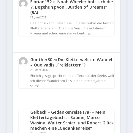
Florian152
Noah Wheeler holt sich die
zu
7. Begehung von „Burden of Dreams“
(9A)
26. Juni 2026
Beeindruckend, dass diese Linie weiterhin die besten
Kletterer anzieht. Allein die Versuche auf diesem
Niveau sind schon eine starke Leistung.…
Gunther30
Die Kletterwelt im Wandel
zu
– Quo vadis „Freiklettern“?
23. März 2026
Ehrlich gesagt spricht mir dein Text aus der Seele, weil
ich diesen Wandel am Fels in den letzten Jahren
selbst…
Gelbeck – Gedankenreise (7a) – Mein
Klettertagebuch
Sabine, Marco
zu
Wasina, Walter Schierl und Robert Glück
machen eine „Gedankenreise“