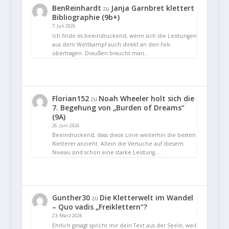
BenReinhardt
Janja Garnbret klettert
zu
Bibliographie (9b+)
7. Juli 2026
Ich finde es beeindruckend, wenn sich die Leistungen
aus dem Wettkampf auch direkt an den Fels
übertragen. Draußen braucht man…
Florian152
Noah Wheeler holt sich die
zu
7. Begehung von „Burden of Dreams“
(9A)
26. Juni 2026
Beeindruckend, dass diese Linie weiterhin die besten
Kletterer anzieht. Allein die Versuche auf diesem
Niveau sind schon eine starke Leistung.…
Gunther30
Die Kletterwelt im Wandel
zu
– Quo vadis „Freiklettern“?
23. März 2026
Ehrlich gesagt spricht mir dein Text aus der Seele, weil