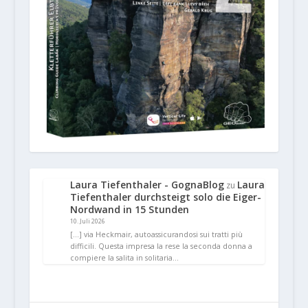
Laura Tiefenthaler - GognaBlog
Laura
zu
Tiefenthaler durchsteigt solo die Eiger-
Nordwand in 15 Stunden
10. Juli 2026
[…] via Heckmair, autoassicurandosi sui tratti più
difficili. Questa impresa la rese la seconda donna a
compiere la salita in solitaria…