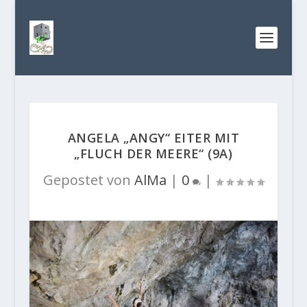
ANGELA „ANGY“ EITER MIT
„FLUCH DER MEERE“ (9A)
Gepostet von
AlMa
|
0
|