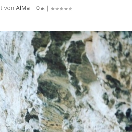
t von
AlMa
|
0
|