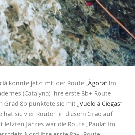
cià konnte jetzt mit der Route „
Àgora
“ im
adernes (Catalyna)
ihre erste 8b+-Route
im Grad 8b punktete sie mit „
Vuelo a Ciegas
“
le hat sie vier Routen in diesem Grad auf
 letzten Jahres war die Route „Paula“ im
rradets Nord ihre erste 8a+ -Route.