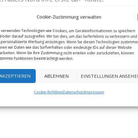
Cookie-Zustimmung verwalten
e Geila mit „Helios“ auf der griechischen
a-Route klettern. Sie war damit die jüngste
 verwenden Technologien wie Cookies, um Geräteinformationen zu speichern
/oder darauf zuzugreifen. Wir tun dies, um das Surferlebnis zu verbessern und
s gelang.
personalisierte Werbung anzuzeigen. Wenn Sie diesen Technologien zustimme
nen wir Daten wie das Surfverhalten oder eindeutige IDs auf dieser Website
arbeiten. Wenn Sie Ihre Zustimmung nicht erteilen oder zurückziehen, können
timmte Funktionen beeinträchtigt werden.
AKZEPTIEREN
ABLEHNEN
EINSTELLUNGEN ANSEHE
Cookie-Richtlinie
Datenschutz
Impressum