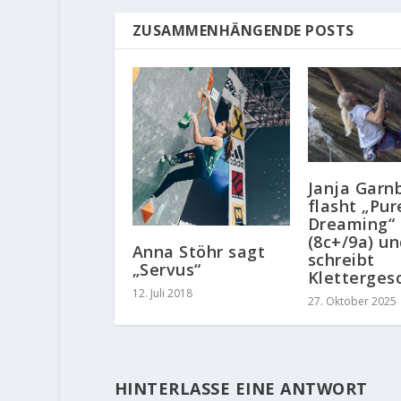
ZUSAMMENHÄNGENDE POSTS
Janja Garn
flasht „Pur
Dreaming“
(8c+/9a) u
Anna Stöhr sagt
schreibt
„Servus“
Kletterges
12. Juli 2018
27. Oktober 2025
HINTERLASSE EINE ANTWORT