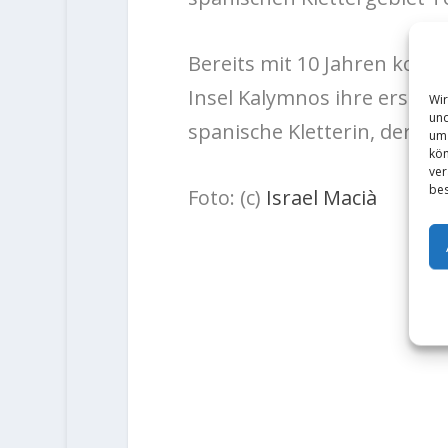
Bereits mit 10 Jahren konnt
Insel Kalymnos ihre erste 8
Wir
und
spanische Kletterin, der die
um 
kön
ver
bes
Foto: (c)
Israel Macià