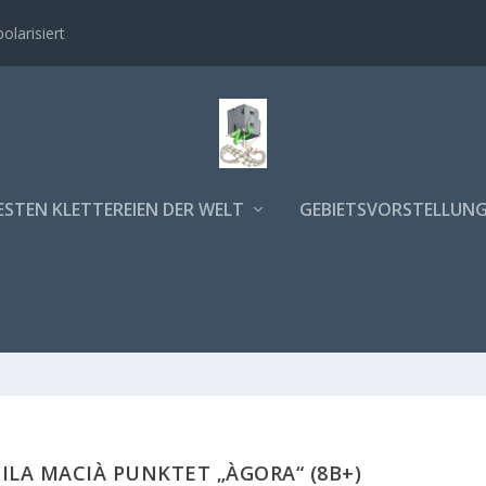
polarisiert
ESTEN KLETTEREIEN DER WELT
GEBIETSVORSTELLUN
EILA MACIÀ PUNKTET „ÀGORA“ (8B+)