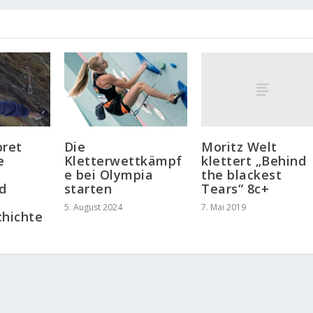
Moritz Welt
bret
Die
klettert „Behind
e
Kletterwettkämpf
the blackest
e bei Olympia
Tears“ 8c+
nd
starten
7. Mai 2019
5. August 2024
chichte