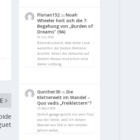
Florian152
Noah
zu
Wheeler holt sich die 7.
Begehung von „Burden of
Dreams“ (9A)
26. Juni 2026
Beeindruckend, dass diese Linie
weiterhin die besten Kletterer
anzieht. Allein die Versuche auf
diesem Niveau sind schon eine
starke Leistung.…
Gunther30
Die
zu
Kletterwelt im Wandel –
E
Quo vadis „Freiklettern“?
23. März 2026
Ehrlich gesagt spricht mir dein Text
pide
aus der Seele, weil ich diesen
guet
Wandel am Fels in den letzten
Jahren selbst…