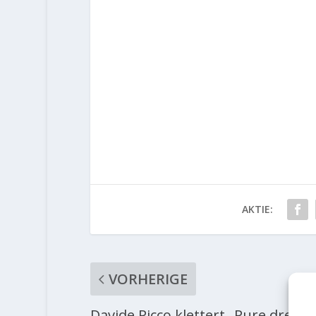
AKTIE:
VORHERIGE
Davide Picco klettert „Pure dream