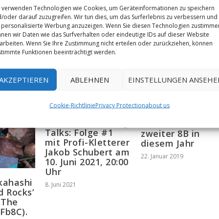
 verwenden Technologien wie Cookies, um Geräteinformationen zu speichern
Bo
/oder darauf zuzugreifen. Wir tun dies, um das Surferlebnis zu verbessern und
personalisierte Werbung anzuzeigen. Wenn Sie diesen Technologien zustimme
nen wir Daten wie das Surfverhalten oder eindeutige IDs auf dieser Website
arbeiten. Wenn Sie Ihre Zustimmung nicht erteilen oder zurückziehen, können
timmte Funktionen beeinträchtigt werden.
AKZEPTIEREN
ABLEHNEN
EINSTELLUNGEN ANSEHE
Cookie-Richtlinie
Privacy Protection
about us
Video: Oriane
Mammut Climbing
Bertone mit
Talks: Folge #1
zweiter 8B in
mit Profi-Kletterer
diesem Jahr
Jakob Schubert am
22. Januar 2019
10. Juni 2021, 20:00
Uhr
kahashi
8. Juni 2021
d Rocks‘
„The
Fb8C).