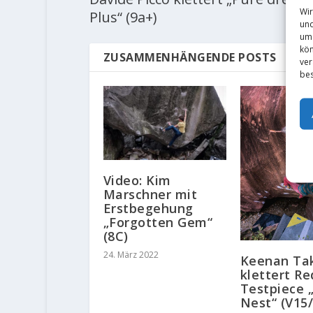
Wir
Plus“ (9a+)
und
um 
kön
ZUSAMMENHÄNGENDE POSTS
ver
bes
Video: Kim
Marschner mit
Erstbegehung
„Forgotten Gem“
(8C)
24. März 2022
Keenan Ta
klettert Re
Testpiece 
Nest“ (V15/