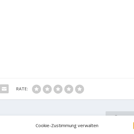
RATE:
NÄCHST
Cookie-Zustimmung verwalten
ing
Laura Rogora mit nächster 9a; 