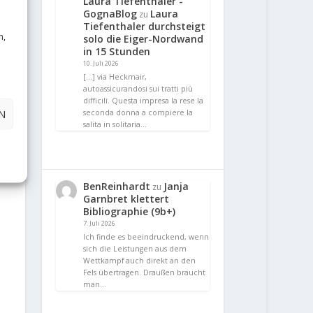
Laura Tiefenthaler -
GognaBlog
Laura
mb“
zu
Tiefenthaler durchsteigt
n,
solo die Eiger-Nordwand
in 15 Stunden
10. Juli 2026
[…] via Heckmair,
autoassicurandosi sui tratti più
difficili. Questa impresa la rese la
N
seconda donna a compiere la
salita in solitaria…
BenReinhardt
Janja
zu
Garnbret klettert
Bibliographie (9b+)
7. Juli 2026
Ich finde es beeindruckend, wenn
sich die Leistungen aus dem
Wettkampf auch direkt an den
Fels übertragen. Draußen braucht
man…