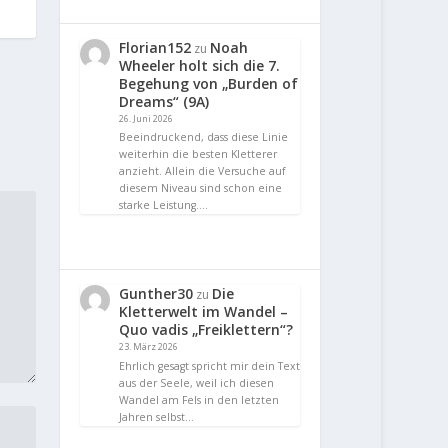
Florian152
Noah
zu
Wheeler holt sich die 7.
Begehung von „Burden of
Dreams“ (9A)
26. Juni 2026
Beeindruckend, dass diese Linie
weiterhin die besten Kletterer
anzieht. Allein die Versuche auf
diesem Niveau sind schon eine
starke Leistung.…
Gunther30
Die
zu
Kletterwelt im Wandel –
Quo vadis „Freiklettern“?
23. März 2026
Ehrlich gesagt spricht mir dein Text
aus der Seele, weil ich diesen
Wandel am Fels in den letzten
Jahren selbst…