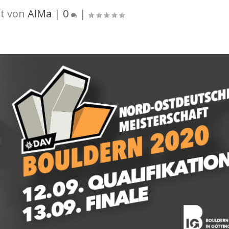
t von
AlMa
|
0
|