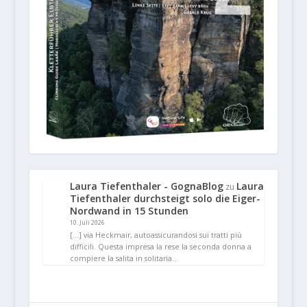
Laura Tiefenthaler - GognaBlog
Laura
zu
Tiefenthaler durchsteigt solo die Eiger-
Nordwand in 15 Stunden
10. Juli 2026
[…] via Heckmair, autoassicurandosi sui tratti più
difficili. Questa impresa la rese la seconda donna a
compiere la salita in solitaria…