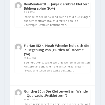
BenReinhardt
Janja Garnbret klettert
zu
Bibliographie (9b+)
7. Juli 2026
Ich finde es beeindruckend, wenn sich die Leistungen
aus dem Wettkampf auch direkt an den Fels
übertragen. Draußen braucht man…
Florian152
Noah Wheeler holt sich die
zu
7. Begehung von „Burden of Dreams“
(9A)
26. Juni 2026
Beeindruckend, dass diese Linie weiterhin die besten
Kletterer anzieht. Allein die Versuche auf diesem
Niveau sind schon eine starke Leistung.…
Gunther30
Die Kletterwelt im Wandel
zu
– Quo vadis „Freiklettern“?
23. März 2026
Ehrlich gesagt spricht mir dein Text aus der Seele, weil