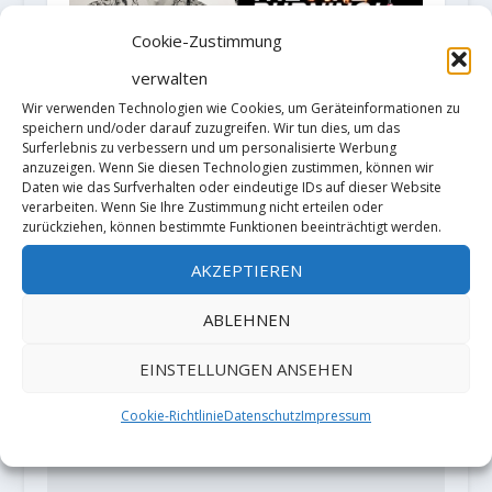
Cookie-Zustimmung
verwalten
Wir verwenden Technologien wie Cookies, um Geräteinformationen zu
Hannes Huch: Trainingsserie -Das
speichern und/oder darauf zuzugreifen. Wir tun dies, um das
Gehirn ist der wichtigste Muskel
Surferlebnis zu verbessern und um personalisierte Werbung
beim Klettern
anzuzeigen. Wenn Sie diesen Technologien zustimmen, können wir
Daten wie das Surfverhalten oder eindeutige IDs auf dieser Website
17. April 2020
verarbeiten. Wenn Sie Ihre Zustimmung nicht erteilen oder
zurückziehen, können bestimmte Funktionen beeinträchtigt werden.
AKZEPTIEREN
HINTERLASSE EINE ANTWORT
ABLEHNEN
Deine E-Mail-Adresse wird nicht
veröffentlicht.
Erforderliche Felder
EINSTELLUNGEN ANSEHEN
sind mit
*
markiert
Cookie-Richtlinie
Datenschutz
Impressum