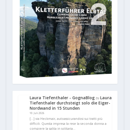
Laura Tiefenthaler - GognaBlog
Laura
zu
Tiefenthaler durchsteigt solo die Eiger-
Nordwand in 15 Stunden
10. Juli 2026
[…] via Heckmair, autoassicurandosi sui tratti più
difficili. Questa impresa la rese la seconda donna a
compiere la salita in solitaria…