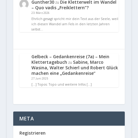
Gunther30
Die Kletterwelt im Wandel
zu
– Quo vadis „Freiklettern“?
23. März 2026
Ehrlich gesagt spricht mir dein Text aus der Seele, weil
ich diesen Wandel am Fels in den letzten Jahren
selbst…
Gelbeck – Gedankenreise (7a) – Mein
Klettertagebuch
Sabine, Marco
zu
Wasina, Walter Schierl und Robert Glück
machen eine „Gedankenreise“
27. Juni 2025
[…] Topos: Topo und weitere Infos […]
META
Registrieren