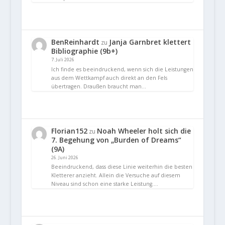
BenReinhardt
Janja Garnbret klettert
zu
Bibliographie (9b+)
7. Juli 2026
Ich finde es beeindruckend, wenn sich die Leistungen
aus dem Wettkampf auch direkt an den Fels
übertragen. Draußen braucht man…
Florian152
Noah Wheeler holt sich die
zu
7. Begehung von „Burden of Dreams“
(9A)
26. Juni 2026
Beeindruckend, dass diese Linie weiterhin die besten
Kletterer anzieht. Allein die Versuche auf diesem
Niveau sind schon eine starke Leistung.…