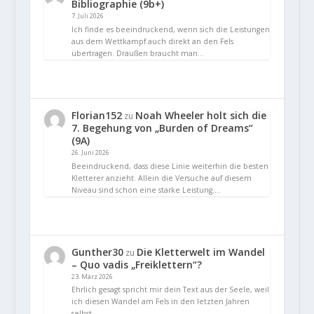
Bibliographie (9b+)
7. Juli 2026
Ich finde es beeindruckend, wenn sich die Leistungen
aus dem Wettkampf auch direkt an den Fels
übertragen. Draußen braucht man…
Florian152
Noah Wheeler holt sich die
zu
7. Begehung von „Burden of Dreams“
(9A)
26. Juni 2026
Beeindruckend, dass diese Linie weiterhin die besten
Kletterer anzieht. Allein die Versuche auf diesem
Niveau sind schon eine starke Leistung.…
Gunther30
Die Kletterwelt im Wandel
zu
– Quo vadis „Freiklettern“?
23. März 2026
Ehrlich gesagt spricht mir dein Text aus der Seele, weil
ich diesen Wandel am Fels in den letzten Jahren
selbst…