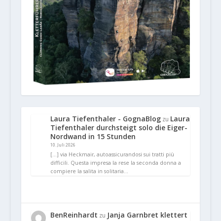
Laura Tiefenthaler - GognaBlog
Laura
zu
Tiefenthaler durchsteigt solo die Eiger-
Nordwand in 15 Stunden
10. Juli 2026
[…] via Heckmair, autoassicurandosi sui tratti più
difficili. Questa impresa la rese la seconda donna a
compiere la salita in solitaria…
BenReinhardt
Janja Garnbret klettert
zu