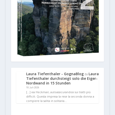
Laura Tiefenthaler - GognaBlog
Laura
zu
Tiefenthaler durchsteigt solo die Eiger-
Nordwand in 15 Stunden
10. Juli 2026
[…] via Heckmair, autoassicurandosi sui tratti più
difficili. Questa impresa la rese la seconda donna a
compiere la salita in solitaria…