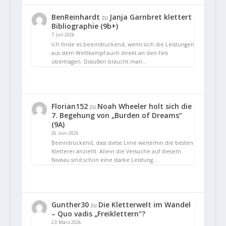
BenReinhardt
Janja Garnbret klettert
zu
Bibliographie (9b+)
7. Juli 2026
Ich finde es beeindruckend, wenn sich die Leistungen
aus dem Wettkampf auch direkt an den Fels
übertragen. Draußen braucht man…
Florian152
Noah Wheeler holt sich die
zu
7. Begehung von „Burden of Dreams“
(9A)
26. Juni 2026
Beeindruckend, dass diese Linie weiterhin die besten
Kletterer anzieht. Allein die Versuche auf diesem
Niveau sind schon eine starke Leistung.…
Gunther30
Die Kletterwelt im Wandel
zu
– Quo vadis „Freiklettern“?
23. März 2026