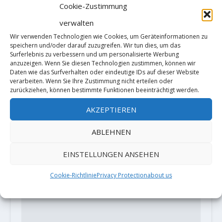
Cookie-Zustimmung
verwalten
Roland Hemetzberger beendet mit
„Mantra“ (9a) ein 6 Jahre altes
Wir verwenden Technologien wie Cookies, um Geräteinformationen zu
speichern und/oder darauf zuzugreifen. Wir tun dies, um das
Projekt
Surferlebnis zu verbessern und um personalisierte Werbung
31. März 2018
anzuzeigen. Wenn Sie diesen Technologien zustimmen, können wir
Daten wie das Surfverhalten oder eindeutige IDs auf dieser Website
verarbeiten. Wenn Sie Ihre Zustimmung nicht erteilen oder
zurückziehen, können bestimmte Funktionen beeinträchtigt werden.
HINTERLASSE EINE ANTWORT
AKZEPTIEREN
Deine E-Mail-Adresse wird nicht
ABLEHNEN
veröffentlicht.
Erforderliche Felder
sind mit
*
markiert
EINSTELLUNGEN ANSEHEN
Cookie-Richtlinie
Privacy Protection
about us