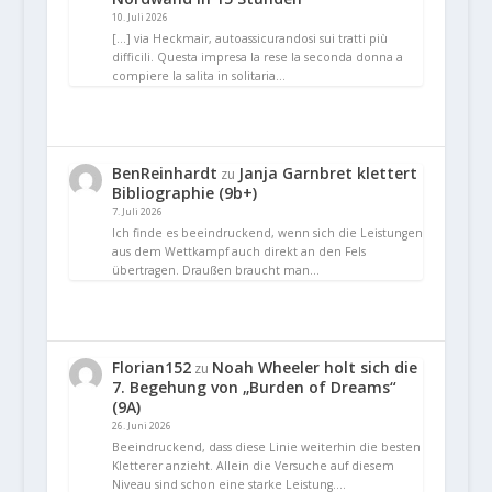
10. Juli 2026
[…] via Heckmair, autoassicurandosi sui tratti più
difficili. Questa impresa la rese la seconda donna a
compiere la salita in solitaria…
BenReinhardt
Janja Garnbret klettert
zu
Bibliographie (9b+)
7. Juli 2026
Ich finde es beeindruckend, wenn sich die Leistungen
aus dem Wettkampf auch direkt an den Fels
übertragen. Draußen braucht man…
Florian152
Noah Wheeler holt sich die
zu
7. Begehung von „Burden of Dreams“
(9A)
26. Juni 2026
Beeindruckend, dass diese Linie weiterhin die besten
Kletterer anzieht. Allein die Versuche auf diesem
Niveau sind schon eine starke Leistung.…