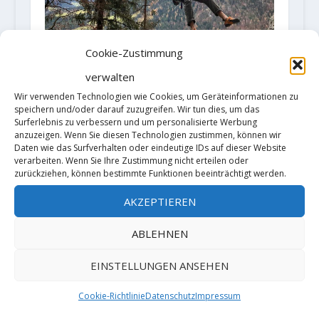
Cookie-Zustimmung
verwalten
Wir verwenden Technologien wie Cookies, um Geräteinformationen zu
speichern und/oder darauf zuzugreifen. Wir tun dies, um das
Surferlebnis zu verbessern und um personalisierte Werbung
anzuzeigen. Wenn Sie diesen Technologien zustimmen, können wir
Roland Hemetzberger punktet
Daten wie das Surfverhalten oder eindeutige IDs auf dieser Website
„Neuron“ 9a+
verarbeiten. Wenn Sie Ihre Zustimmung nicht erteilen oder
zurückziehen, können bestimmte Funktionen beeinträchtigt werden.
21. November 2020
AKZEPTIEREN
ABLEHNEN
HINTERLASSE EINE ANTWORT
Deine E-Mail-Adresse wird nicht
EINSTELLUNGEN ANSEHEN
veröffentlicht.
Erforderliche Felder
sind mit
*
markiert
Cookie-Richtlinie
Datenschutz
Impressum