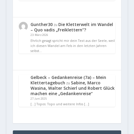
Gunther30
Die Kletterwelt im Wandel
zu
– Quo vadis „Freiklettern“?
23. März 2026
Ehrlich gesagt spricht mir dein Text aus der Seele, weil
ich diesen Wandel am Fels in den letzten Jahren
selbst…
Gelbeck – Gedankenreise (7a) – Mein
Klettertagebuch
Sabine, Marco
zu
Wasina, Walter Schierl und Robert Glück
machen eine „Gedankenreise“
27. Juni 2025
[…] Topos: Topo und weitere Infos […]