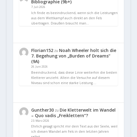
Bibliographie (9b+)
7. Juli 2026
Ich finde es beeindruckend, wenn sich die Leistungen
aus dem Wettkampf auch direkt an den Fels
übertragen. Draußen braucht man…
Florian152
Noah Wheeler holt sich die
zu
7. Begehung von „Burden of Dreams“
(9A)
26. Juni 2026
Beeindruckend, dass diese Linie weiterhin die besten
Kletterer anzieht. Allein die Versuche auf diesem
Niveau sind schon eine starke Leistung.…
Gunther30
Die Kletterwelt im Wandel
zu
– Quo vadis „Freiklettern“?
23. März 2026
Ehrlich gesagt spricht mir dein Text aus der Seele, weil
ich diesen Wandel am Fels in den letzten Jahren
selbst…