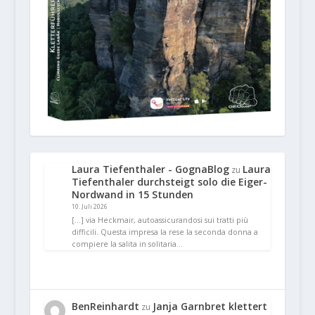
Laura Tiefenthaler - GognaBlog
Laura
zu
Tiefenthaler durchsteigt solo die Eiger-
Nordwand in 15 Stunden
10. Juli 2026
[…] via Heckmair, autoassicurandosi sui tratti più
difficili. Questa impresa la rese la seconda donna a
compiere la salita in solitaria…
BenReinhardt
Janja Garnbret klettert
zu