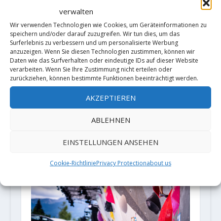
verwalten
Wir verwenden Technologien wie Cookies, um Geräteinformationen zu
speichern und/oder darauf zuzugreifen. Wir tun dies, um das
Surferlebnis zu verbessern und um personalisierte Werbung
anzuzeigen. Wenn Sie diesen Technologien zustimmen, können wir
Daten wie das Surfverhalten oder eindeutige IDs auf dieser Website
verarbeiten. Wenn Sie Ihre Zustimmung nicht erteilen oder
Eine 9 mit 66? Irmgard Braun
zurückziehen, können bestimmte Funktionen beeinträchtigt werden.
macht es möglich
AKZEPTIEREN
6. Juni 2018
ABLEHNEN
EINSTELLUNGEN ANSEHEN
Cookie-Richtlinie
Privacy Protection
about us