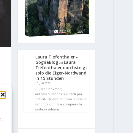
Laura Tiefenthaler -
GognaBlog
Laura
zu
Tiefenthaler durchsteigt
solo die Eiger-Nordwand
in 15 Stunden
10. Juli 2026
[…] via Heckmair,
autoassicurandosi sui tratti più
difficili. Questa impresa la rese la
seconda donna a compiere la
salita in solitaria…
n,