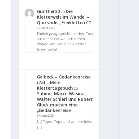
Gunther30
Die
zu
Kletterwelt im Wandel –
Quo vadis „Freiklettern“?
23. März 2026
Ehrlich gesagt spricht mir dein Text
aus der Seele, weil ich diesen
Wandel am Fels in den letzten
Jahren selbst…
Gelbeck – Gedankenreise
(7a) – Mein
Klettertagebuch
zu
Sabine, Marco Wasina,
Walter Schierl und Robert
Glück machen eine
„Gedankenreise“
27. Juni 2025
[…] Topos: Topo und weitere Infos
[…]