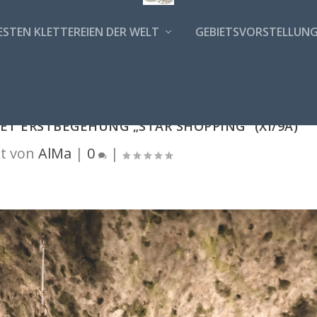
ESTEN KLETTEREIEN DER WELT
GEBIETSVORSTELLUN
ET ERSTBEGEHUNG „STAR SHOPPING“ (XI/9A)
t von
AlMa
|
0
|