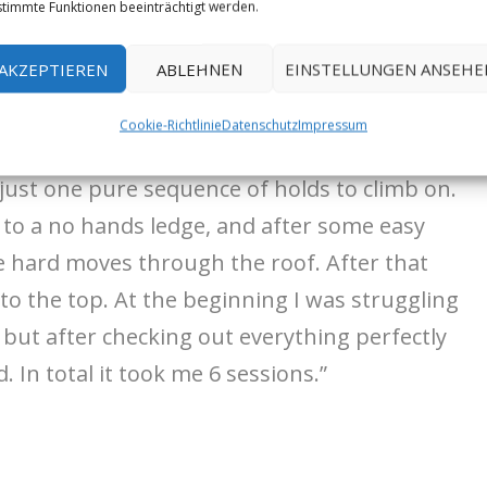
sechs Sessions bis er die Route punkten
timmte Funktionen beeinträchtigt werden.
Versuche von unten benötigte.
AKZEPTIEREN
ABLEHNEN
EINSTELLUNGEN ANSEHE
r the first time I instantly knew that was the
Cookie-Richtlinie
Datenschutz
Impressum
 for. It’s a 25 meters high wall with a 10m
 just one pure sequence of holds to climb on.
 to a no hands ledge, and after some easy
e hard moves through the roof. After that
o the top. At the beginning I was struggling
, but after checking out everything perfectly
. In total it took me 6 sessions.”