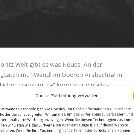
ritz Welt gibt es was Neues. An der
Catch me“-Wandl im Oberen Ailsbachtal in
icher Frankenjura“ konnte er ein altes
zt klettern. Die Tour ist für Franken
Cookie-Zustimmung verwalten
t durch ein beeindruckendes 10m Dach.
 verwenden Technologien wie Cookies, um Geräteinformationen zu speichern
ter lange stark überhängende Route „
Star
/oder darauf zuzugreifen. Wir tun dies, um das Surferlebnis zu verbessern und
personalisierte Werbung anzuzeigen. Wenn Sie diesen Technologien zustimme
isher 14.Route in diesem Grad. Insgesamt
nen wir Daten wie das Surfverhalten oder eindeutige IDs auf dieser Website
arbeiten. Wenn Sie Ihre Zustimmung nicht erteilen oder zurückziehen, können