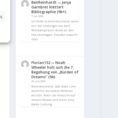
BenReinhardt
Janja
zu
Garnbret klettert
Bibliographie (9b+)
N
7. Juli 2026
Ich finde es beeindruckend, wenn
sich die Leistungen aus dem
Wettkampf auch direkt an den
Fels übertragen. Draußen braucht
man…
Florian152
Noah
zu
Wheeler holt sich die 7.
Begehung von „Burden of
Dreams“ (9A)
26. Juni 2026
Beeindruckend, dass diese Linie
weiterhin die besten Kletterer
anzieht. Allein die Versuche auf
diesem Niveau sind schon eine
starke Leistung.…