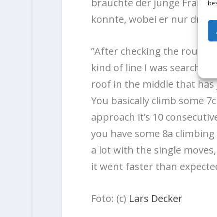
brauchte der junge Franke 
bes
konnte, wobei er nur drei 
”
After checking the route fo
kind of line I was searching
roof in the middle that has
You basically climb some 7c
approach it’s 10 consecutiv
you have some 8a climbing t
a lot with the single moves
it went faster than expected
Foto: (c)
Lars Decker