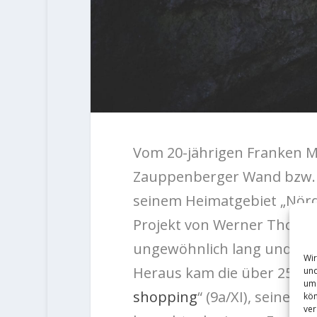
Vom 20-jährigen Franken Mo
Zauppenberger Wand bzw. „
seinem Heimatgebiet „Nördl
Projekt von Werner Thon jet
ungewöhnlich lang und geh
Wir
Heraus kam die über 25 Me
und
um 
shopping
“ (9a/XI), seine b
kön
ver