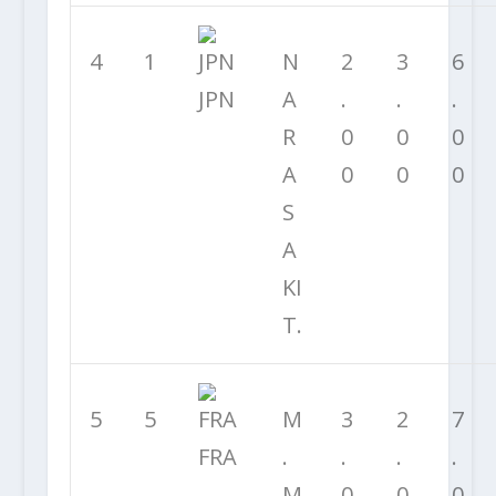
4
1
N
2
3
6
JPN
A
.
.
.
R
0
0
0
A
0
0
0
S
A
KI
T.
5
5
M
3
2
7
FRA
.
.
.
.
M
0
0
0