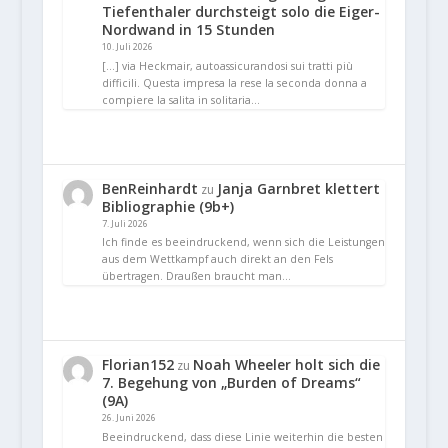
Tiefenthaler durchsteigt solo die Eiger-
Nordwand in 15 Stunden
10. Juli 2026
[…] via Heckmair, autoassicurandosi sui tratti più
difficili. Questa impresa la rese la seconda donna a
compiere la salita in solitaria…
BenReinhardt
Janja Garnbret klettert
zu
Bibliographie (9b+)
7. Juli 2026
Ich finde es beeindruckend, wenn sich die Leistungen
aus dem Wettkampf auch direkt an den Fels
übertragen. Draußen braucht man…
Florian152
Noah Wheeler holt sich die
zu
7. Begehung von „Burden of Dreams“
(9A)
26. Juni 2026
Beeindruckend, dass diese Linie weiterhin die besten