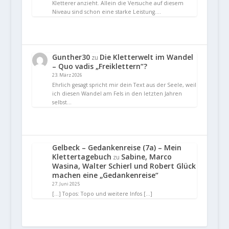
Kletterer anzieht. Allein die Versuche auf diesem
Niveau sind schon eine starke Leistung.…
Gunther30
Die Kletterwelt im Wandel
zu
– Quo vadis „Freiklettern“?
23. März 2026
Ehrlich gesagt spricht mir dein Text aus der Seele, weil
ich diesen Wandel am Fels in den letzten Jahren
selbst…
Gelbeck – Gedankenreise (7a) – Mein
Klettertagebuch
Sabine, Marco
zu
Wasina, Walter Schierl und Robert Glück
machen eine „Gedankenreise“
27. Juni 2025
[…] Topos: Topo und weitere Infos […]