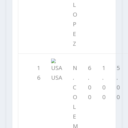
L
O
P
E
Z
1
N
6
1
5
6
USA
.
.
.
.
C
0
0
0
O
0
0
0
L
E
M