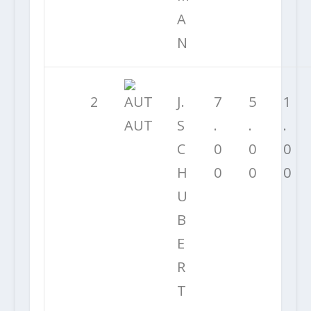
A
N
2
J.
7
5
1
AUT
S
.
.
.
C
0
0
0
H
0
0
0
U
B
E
R
T