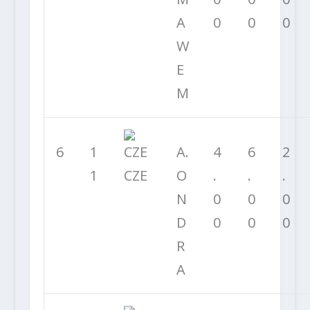
A
0
0
0
W
E
M
6
1
A.
4
6
2
1
CZE
O
.
.
.
N
0
0
0
D
0
0
0
R
A