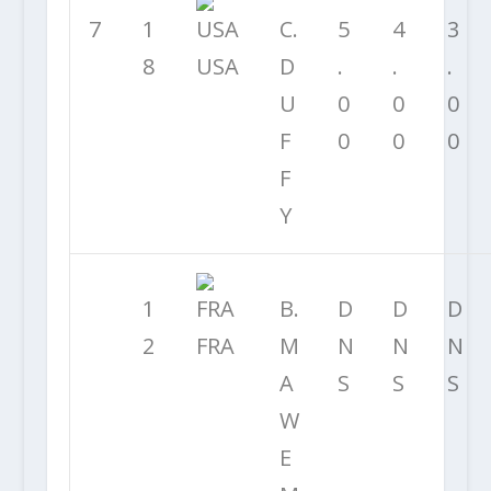
7
1
C.
5
4
3
8
USA
D
.
.
.
U
0
0
0
F
0
0
0
F
Y
1
B.
D
D
D
2
FRA
M
N
N
N
A
S
S
S
W
E