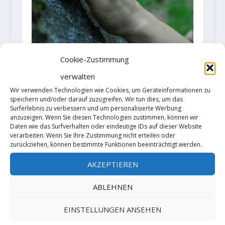
Cookie-Zustimmung
verwalten
Wir verwenden Technologien wie Cookies, um Geräteinformationen zu
speichern und/oder darauf zuzugreifen. Wir tun dies, um das
Surferlebnis zu verbessern und um personalisierte Werbung
anzuzeigen. Wenn Sie diesen Technologien zustimmen, können wir
Daten wie das Surfverhalten oder eindeutige IDs auf dieser Website
Bouldern im Sektor „Hockstein“ –
verarbeiten. Wenn Sie Ihre Zustimmung nicht erteilen oder
Bouldergebiet Chemnitztal
zurückziehen, können bestimmte Funktionen beeinträchtigt werden.
verboten
AKZEPTIEREN
30. Juli 2020
ABLEHNEN
EINSTELLUNGEN ANSEHEN
HINTERLASSE EINE ANTWORT