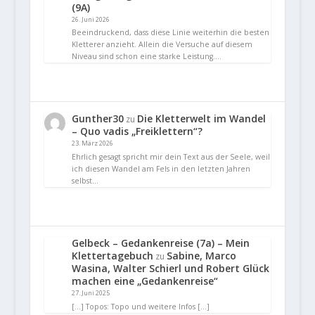
(9A)
26. Juni 2026
Beeindruckend, dass diese Linie weiterhin die besten
Kletterer anzieht. Allein die Versuche auf diesem
Niveau sind schon eine starke Leistung.…
Gunther30
Die Kletterwelt im Wandel
zu
– Quo vadis „Freiklettern“?
23. März 2026
Ehrlich gesagt spricht mir dein Text aus der Seele, weil
ich diesen Wandel am Fels in den letzten Jahren
selbst…
Gelbeck – Gedankenreise (7a) – Mein
Klettertagebuch
Sabine, Marco
zu
Wasina, Walter Schierl und Robert Glück
machen eine „Gedankenreise“
27. Juni 2025
[…] Topos: Topo und weitere Infos […]