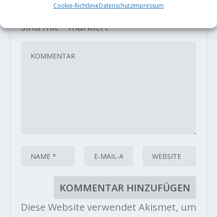
Deine E-Mail-Adresse wird nicht
Cookie-Richtlinie
Datenschutz
Impressum
veröffentlicht.
Erforderliche Felder
sind mit
*
markiert
Diese Website verwendet Akismet, um