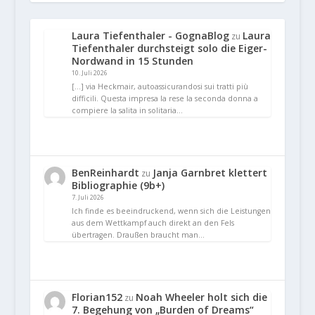
Laura Tiefenthaler - GognaBlog
Laura
zu
Tiefenthaler durchsteigt solo die Eiger-
Nordwand in 15 Stunden
10. Juli 2026
[…] via Heckmair, autoassicurandosi sui tratti più
difficili. Questa impresa la rese la seconda donna a
compiere la salita in solitaria…
BenReinhardt
Janja Garnbret klettert
zu
Bibliographie (9b+)
7. Juli 2026
Ich finde es beeindruckend, wenn sich die Leistungen
aus dem Wettkampf auch direkt an den Fels
übertragen. Draußen braucht man…
Florian152
Noah Wheeler holt sich die
zu
7. Begehung von „Burden of Dreams“