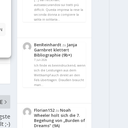
[…] via Heckmair,
autoassicurandosi sui tratti più
difficili. Questa impresa la rese la
seconda donna a compiere la
salita in solitaria…
N
BenReinhardt
Janja
zu
Garnbret klettert
Bibliographie (9b+)
7. Juli 2026
Ich finde es beeindruckend, wenn
sich die Leistungen aus dem
Wettkampf auch direkt an den
Fels übertragen. Draußen braucht
man…
E
Florian152
Noah
zu
Wheeler holt sich die 7.
gste
Begehung von „Burden of
t ;-)
Dreams“ (9A)