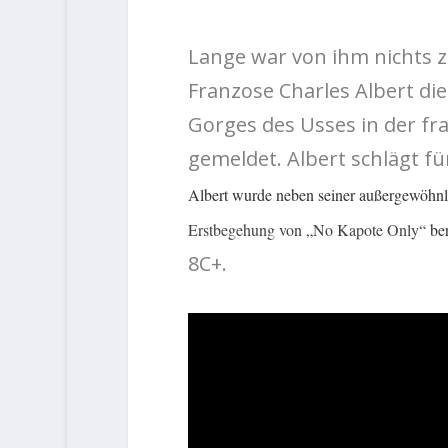
Lange war von ihm nichts z
Franzose Charles Albert di
Gorges des Usses in der f
gemeldet. Albert schlägt fü
Albert wurde neben seiner außergewöhnl
Erstbegehung von „No Kapote Only“
ber
8C+.