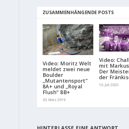
ZUSAMMENHÄNGENDE POSTS
Video: Chal
Video: Moritz Welt
mit Markus
meldet zwei neue
Der Meiste
Boulder
der Fränki
„Mutantensport“
10. Juli 2020
8A+ und „Royal
Flush“ 8B+
30. März 2019
HINTERLASSE EINE ANTWORT