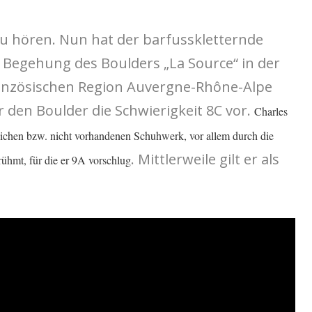
u hören. Nun hat der barfusskletternde
e Begehung des Boulders „La Source“ in der
ranzösischen Region Auvergne-Rhône-Alpe
r den Boulder die Schwierigkeit 8C vor.
Charles
ichen bzw. nicht vorhandenen Schuhwerk, vor allem durch die
. Mittlerweile gilt er als
ühmt, für die er 9A vorschlug