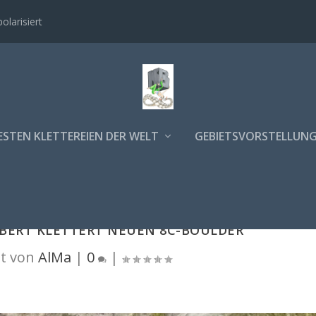
polarisiert
ESTEN KLETTEREIEN DER WELT
GEBIETSVORSTELLUN
LBERT KLETTERT NEUEN 8C-BOULDER
t von
AlMa
|
0
|