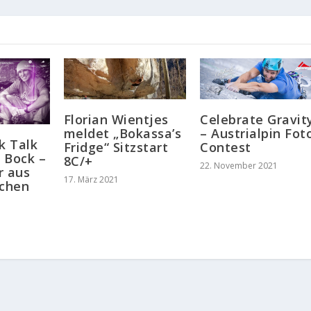
Florian Wientjes
Celebrate Gravit
meldet „Bokassa’s
– Austrialpin Fot
k Talk
Fridge“ Sitzstart
Contest
 Bock –
8C/+
22. November 2021
r aus
17. März 2021
schen