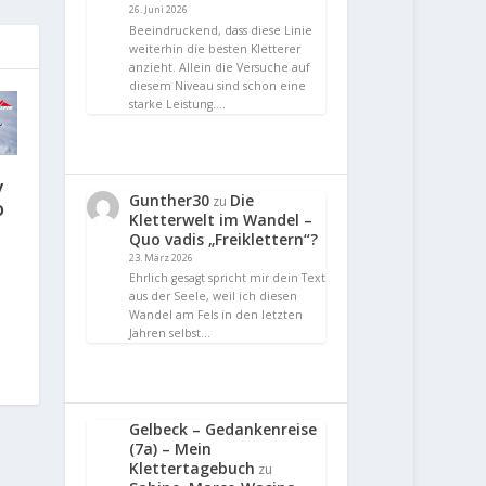
26. Juni 2026
Beeindruckend, dass diese Linie
weiterhin die besten Kletterer
anzieht. Allein die Versuche auf
diesem Niveau sind schon eine
starke Leistung.…
y
Gunther30
Die
zu
o
Kletterwelt im Wandel –
Quo vadis „Freiklettern“?
23. März 2026
Ehrlich gesagt spricht mir dein Text
aus der Seele, weil ich diesen
Wandel am Fels in den letzten
Jahren selbst…
Gelbeck – Gedankenreise
(7a) – Mein
Klettertagebuch
zu