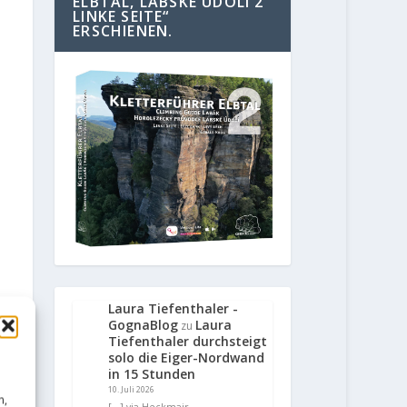
ELBTAL, LABSKE UDOLI 2
LINKE SEITE“
ERSCHIENEN.
Laura Tiefenthaler -
GognaBlog
Laura
zu
Tiefenthaler durchsteigt
solo die Eiger-Nordwand
in 15 Stunden
10. Juli 2026
n,