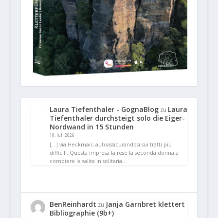
Laura Tiefenthaler - GognaBlog
Laura
zu
Tiefenthaler durchsteigt solo die Eiger-
Nordwand in 15 Stunden
10. Juli 2026
[…] via Heckmair, autoassicurandosi sui tratti più
difficili. Questa impresa la rese la seconda donna a
compiere la salita in solitaria…
BenReinhardt
Janja Garnbret klettert
zu
Bibliographie (9b+)