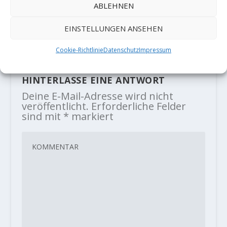
dem Youtube Channel von mellow
ABLEHNEN
gibt es jetzt das Video von Charles
EINSTELLUNGEN ANSEHEN
Alberts Erstbegehung „No Kapote
Cookie-Richtlinie
Datenschutz
Impressum
Only“ (9A). Der…
HINTERLASSE EINE ANTWORT
Deine E-Mail-Adresse wird nicht
veröffentlicht.
Erforderliche Felder
sind mit
*
markiert