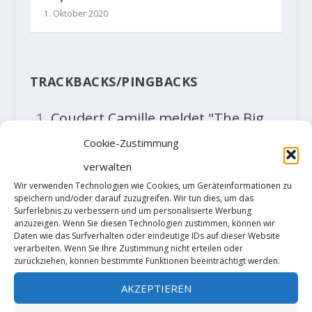
1. Oktober 2020
TRACKBACKS/PINGBACKS
Coudert Camille meldet "The Big
Island" 8C - Der Kletterblock
- […]
Cookie-Zustimmung
Big Island“ einer potentiellen und
verwalten
viel probierten 9A Project, wurde
Wir verwenden Technologien wie Cookies, um Geräteinformationen zu
speichern und/oder darauf zuzugreifen. Wir tun dies, um das
er auch schon in „No Kapote Only“
Surferlebnis zu verbessern und um personalisierte Werbung
anzuzeigen. Wenn Sie diesen Technologien zustimmen, können wir
8C+ gesichtet.…
Daten wie das Surfverhalten oder eindeutige IDs auf dieser Website
verarbeiten. Wenn Sie Ihre Zustimmung nicht erteilen oder
zurückziehen, können bestimmte Funktionen beeinträchtigt werden.
Video: Charles Albert in "No Kapote
AKZEPTIEREN
Only" (9A) - Der Kletterblock
- […]