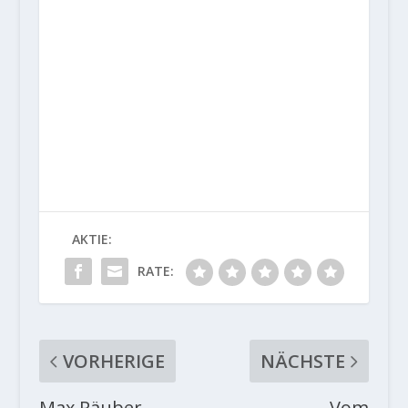
AKTIE:
RATE:
VORHERIGE
NÄCHSTE
Max Räuber
Vom