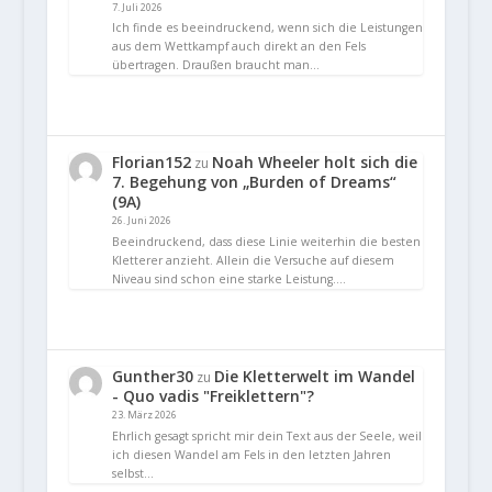
7. Juli 2026
Ich finde es beeindruckend, wenn sich die Leistungen
aus dem Wettkampf auch direkt an den Fels
übertragen. Draußen braucht man…
Florian152
Noah Wheeler holt sich die
zu
7. Begehung von „Burden of Dreams“
(9A)
26. Juni 2026
Beeindruckend, dass diese Linie weiterhin die besten
Kletterer anzieht. Allein die Versuche auf diesem
Niveau sind schon eine starke Leistung.…
Gunther30
Die Kletterwelt im Wandel
zu
- Quo vadis "Freiklettern"?
23. März 2026
Ehrlich gesagt spricht mir dein Text aus der Seele, weil
ich diesen Wandel am Fels in den letzten Jahren
selbst…