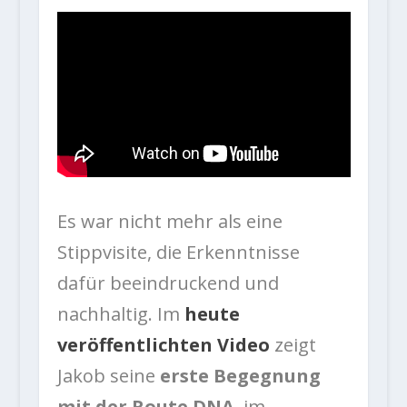
Es war nicht mehr als eine
Stippvisite, die Erkenntnisse
dafür beeindruckend und
nachhaltig. Im
heute
veröffentlichten Video
zeigt
Jakob seine
erste Begegnung
mit der Route DNA
, im