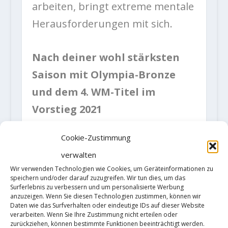
arbeiten, bringt extreme mentale
Herausforderungen mit sich.
Nach deiner wohl stärksten
Saison mit Olympia-Bronze
und dem 4. WM-Titel im
Vorstieg 2021
hast du dir am Fels einen
Cookie-Zustimmung
Namen als „Downgrader“
verwalten
gemacht, ist DNA für dich 9c?
Wir verwenden Technologien wie Cookies, um Geräteinformationen zu
Viele Leute sind immer sehr an
speichern und/oder darauf zuzugreifen. Wir tun dies, um das
Surferlebnis zu verbessern und um personalisierte Werbung
den Schwierigkeitsgraden der
anzuzeigen. Wenn Sie diesen Technologien zustimmen, können wir
Daten wie das Surfverhalten oder eindeutige IDs auf dieser Website
schwersten Routen interessiert.
verarbeiten. Wenn Sie Ihre Zustimmung nicht erteilen oder
zurückziehen, können bestimmte Funktionen beeinträchtigt werden.