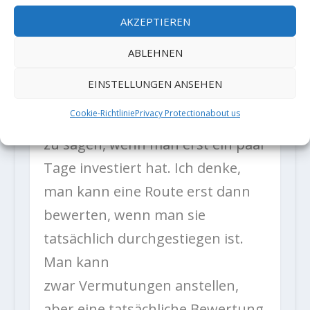
Was
AKZEPTIEREN
denkst du über Silence? Was
denkst du über Project Big?
ABLEHNEN
Glaubst du, dass DNA tatsächlich
EINSTELLUNGEN ANSEHEN
eine 9c
Cookie-Richtlinie
Privacy Protection
about us
ist? Das ist natürlich sehr schwer
zu sagen, wenn man erst ein paar
Tage investiert hat. Ich denke,
man kann eine Route erst dann
bewerten, wenn man sie
tatsächlich durchgestiegen ist.
Man kann
zwar Vermutungen anstellen,
aber eine tatsächliche Bewertung