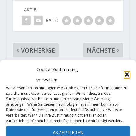
AKTIE:
RATE:
VORHERIGE
NÄCHSTE
Video: Dave
"Deepwatersoloi
Cookie-Zustimmung
Graham klettert
ng" einmal
verwalten
"Primitivo" (8C)
anders, Adam
Wir verwenden Technologien wie Cookies, um Geräteinformationen zu
und sendet die
Ondra meldet
speichern und/oder darauf zuzugreifen. Wir tun dies, um das
Erstbegehung
"Sviní Ponor" 8C
Surferlebnis zu verbessern und um personalisierte Werbung
"Euclase" (8C+)
anzuzeigen. Wenn Sie diesen Technologien zustimmen, können wir
Daten wie das Surfverhalten oder eindeutige IDs auf dieser Website
verarbeiten. Wenn Sie Ihre Zustimmung nicht erteilen oder
zurückziehen, können bestimmte Funktionen beeinträchtigt werden.
ZUSAMMENHÄNGENDE POSTS
AKZEPTIEREN