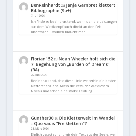
BenReinhardt
Janja Garnbret klettert
zu
Bibliographie (9b+)
7. Juli 2026
Ich finde es beeindruckend, wenn sich die Leistungen
aus dem Wettkampf auch direkt an den Fels
übertragen. Draußen braucht man…
Florian152
Noah Wheeler holt sich die
zu
7. Begehung von „Burden of Dreams“
(9A)
26. Juni 2026
Beeindruckend, dass diese Linie weiterhin die besten
Kletterer anzieht. Allein die Versuche auf diesem
Niveau sind schon eine starke Leistung.…
Gunther30
Die Kletterwelt im Wandel
zu
- Quo vadis "Freiklettern"?
23. März 2026
Ehrlich gesagt spricht mir dein Text aus der Seele, weil