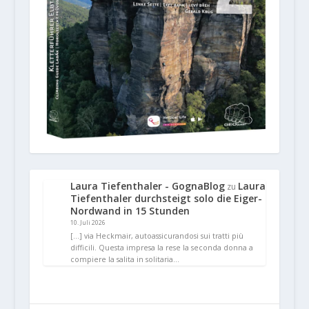
Laura Tiefenthaler - GognaBlog
Laura
zu
Tiefenthaler durchsteigt solo die Eiger-
Nordwand in 15 Stunden
10. Juli 2026
[…] via Heckmair, autoassicurandosi sui tratti più
difficili. Questa impresa la rese la seconda donna a
compiere la salita in solitaria…