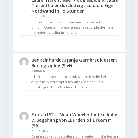
zu
Tiefenthaler durchsteigt solo die Eiger-
Nordwand in 15 Stunden
10. Juli 2026
[…] via Heckmair, autoassicurandosi sui tratti più
difficili. Questa impresa la rese la seconda donna a
compiere la salita in solitaria…
BenReinhardt
Janja Garnbret klettert
zu
Bibliographie (9b+)
7. Juli 2026
Ich finde es beeindruckend, wenn sich die Leistungen
aus dem Wettkampf auch direkt an den Fels
übertragen. Draußen braucht man…
Florian152
Noah Wheeler holt sich die
zu
7. Begehung von „Burden of Dreams“
(9A)
26. Juni 2026
Beeindruckend, dass diese Linie weiterhin die besten