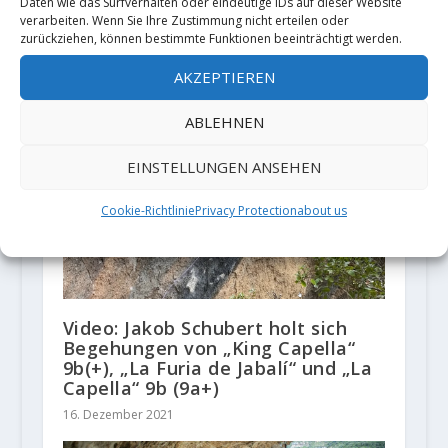
Daten wie das Surfverhalten oder eindeutige IDs auf dieser Website
verarbeiten. Wenn Sie Ihre Zustimmung nicht erteilen oder
Daniel Jung beendet sein
zurückziehen, können bestimmte Funktionen beeinträchtigt werden.
„Herbstprojekt“ „Jamais Deux
Sans Toit“ (9a+) in Mollans
AKZEPTIEREN
19. März 2018
ABLEHNEN
EINSTELLUNGEN ANSEHEN
Cookie-Richtlinie
Privacy Protection
about us
Video: Jakob Schubert holt sich
Begehungen von „King Capella“
9b(+), „La Furia de Jabalí“ und „La
Capella“ 9b (9a+)
16. Dezember 2021