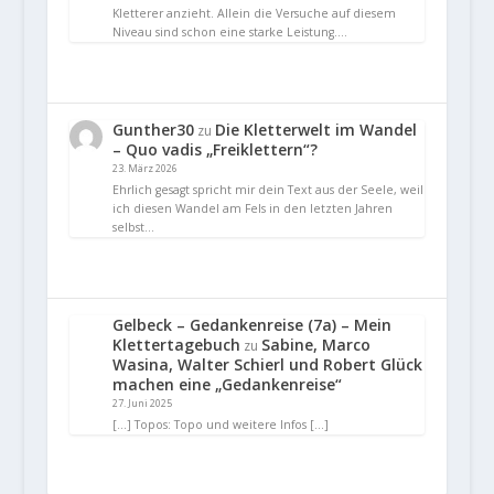
Kletterer anzieht. Allein die Versuche auf diesem
Niveau sind schon eine starke Leistung.…
Gunther30
Die Kletterwelt im Wandel
zu
– Quo vadis „Freiklettern“?
23. März 2026
Ehrlich gesagt spricht mir dein Text aus der Seele, weil
ich diesen Wandel am Fels in den letzten Jahren
selbst…
Gelbeck – Gedankenreise (7a) – Mein
Klettertagebuch
Sabine, Marco
zu
Wasina, Walter Schierl und Robert Glück
machen eine „Gedankenreise“
27. Juni 2025
[…] Topos: Topo und weitere Infos […]