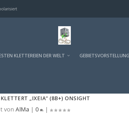
polarisiert
ESTEN KLETTEREIEN DER WELT
GEBIETSVORSTELLUN
KLETTERT „IXEIA“ (8B+) ONSIGHT
t von
AlMa
|
0
|