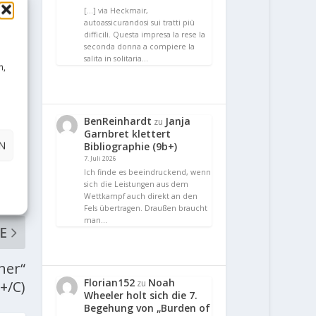
[…] via Heckmair,
autoassicurandosi sui tratti più
difficili. Questa impresa la rese la
seconda donna a compiere la
salita in solitaria…
n,
BenReinhardt
Janja
zu
Garnbret klettert
N
Bibliographie (9b+)
7. Juli 2026
Ich finde es beeindruckend, wenn
sich die Leistungen aus dem
Wettkampf auch direkt an den
Fels übertragen. Draußen braucht
man…
E
ner“
Florian152
Noah
zu
+/C)
Wheeler holt sich die 7.
Begehung von „Burden of