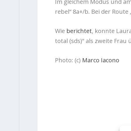
Im gleichem Modus und am g
rebel“ 8a+/b. Bei der Route 
Wie
berichtet
, konnte Laura
total (sds)“ als zweite Fra
Photo: (c)
Marco Iacono