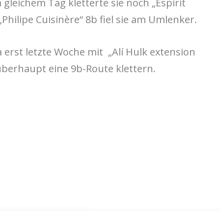
leichem Tag kletterte sie noch „Espirit
„Philipe Cuisinère“ 8b fiel sie am Umlenker.
 erst letzte Woche mit „
Alí Hulk extension
u überhaupt eine 9b-Route klettern.