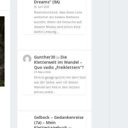
Dreams“ (9A)
26. Juni 2026
Beeindruckend, dass diese Linie
weiterhin die besten Kletterer
anzieht. Allein die Versuche auf
diesem Niveau sind schon eine
starke Leistung.…
Gunther30
Die
zu
Kletterwelt im Wandel –
Quo vadis „Freiklettern“?
23. März 2026
Ehrlich gesagt spricht mir dein Text
aus der Seele, weil ich diesen
Wandel am Fels in den letzten
Jahren selbst…
Gelbeck – Gedankenreise
(7a) – Mein
Klettertagebuch
zu