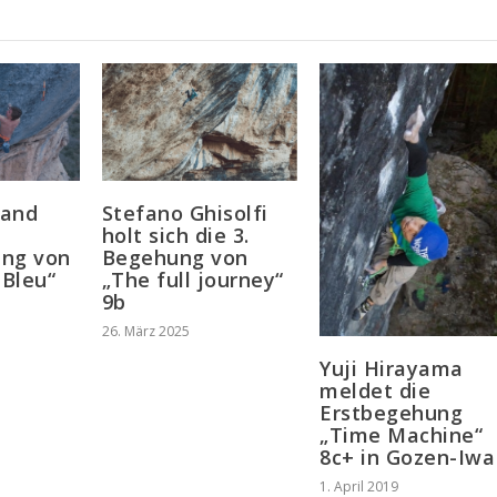
rand
Stefano Ghisolfi
holt sich die 3.
ung von
Begehung von
Bleu“
„The full journey“
9b
26. März 2025
Yuji Hirayama
meldet die
Erstbegehung
„Time Machine“
8c+ in Gozen-Iwa
1. April 2019