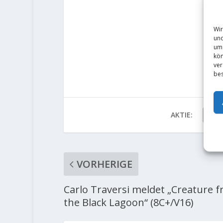
Wir
und
um 
kön
ver
bes
AKTIE:
VORHERIGE
Carlo Traversi meldet „Creature 
the Black Lagoon“ (8C+/V16)