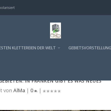
polarisiert
ESTEN KLETTEREIEN DER WELT
GEBIETSVORSTELLUN
EBIETEN: IN FRANKEN GIBT ES WAS NEUES
t von
AlMa
|
0
|