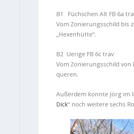
B1
Füchschen
Alt FB 6a
tra
Vom Zonierungsschild bis z
„Hexenhütte“.
B2
Uerige FB 6c
trav
Vom Zonierungsschild von l
queren.
Außerdem konnte Jörg im li
Dick
“ noch weitere sechs R