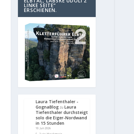
ELBTAL, LABSKE UDOLI 2
LINKE SEITE“
ERSCHIENEN.
Laura Tiefenthaler -
GognaBlog
Laura
zu
Tiefenthaler durchsteigt
solo die Eiger-Nordwand
in 15 Stunden
10. Juli 2026