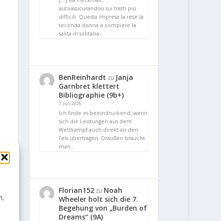
[…] via Heckmair,
autoassicurandosi sui tratti più
difficili. Questa impresa la rese la
seconda donna a compiere la
salita in solitaria…
BenReinhardt
Janja
zu
Garnbret klettert
Bibliographie (9b+)
7. Juli 2026
Ich finde es beeindruckend, wenn
sich die Leistungen aus dem
Wettkampf auch direkt an den
Fels übertragen. Draußen braucht
man…
Florian152
Noah
zu
n,
Wheeler holt sich die 7.
Begehung von „Burden of
Dreams“ (9A)