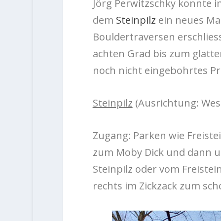
Jörg Perwitzschky konnte i
dem
Steinpilz
ein neues Ma
Bouldertraversen erschlie
achten Grad bis zum glatte
noch nicht eingebohrtes Pro
Steinpilz
(Ausrichtung: West
Zugang: Parken wie Freiste
zum Moby Dick und dann un
Steinpilz oder vom Freiste
rechts im Zickzack zum sch