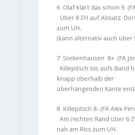
6
Olaf klärt das schon 9
(F
Über 8 ZH auf Absatz. Dort
zum UH.
(kann alternativ auch übe
7
Sockenhausen 8+
(FA Jö
Killepitsch bis aufs Band 
knapp oberhalb der
überhängenden Kante entla
8
Killepitsch 8-
(FA Alex Per
Am rechten Rand über 6 Z
nah am Riss zum UH.