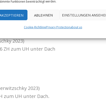
timmte Funktionen beeinträchtigt werden.
önig 8+
(FA Jörg Perwitzschky 2023)
AKZEPTIEREN
ABLEHNEN
EINSTELLUNGEN ANSEHE
r zwei weitere ZH zum Umlenker.
Cookie-Richtlinie
Privacy Protection
about us
schky 2023)
r 6 ZH zum UH unter Dach
Perwitzschky 2023)
ZH zum UH unter Dach.