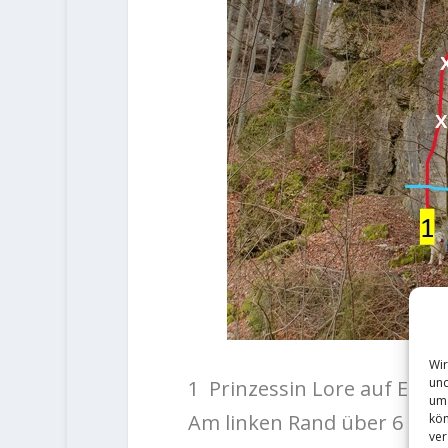
Wir
und
1
Prinzessin Lore auf Ent
um 
Am linken Rand über 6 ZH
kön
ver