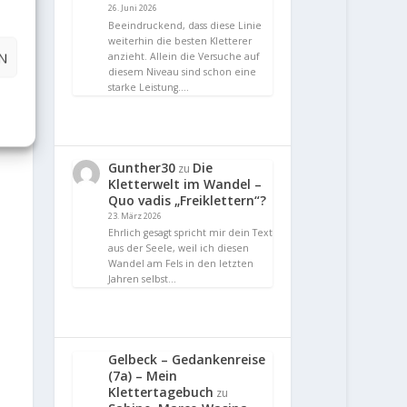
26. Juni 2026
Beeindruckend, dass diese Linie
weiterhin die besten Kletterer
N
anzieht. Allein die Versuche auf
diesem Niveau sind schon eine
starke Leistung.…
Gunther30
Die
zu
Kletterwelt im Wandel –
Quo vadis „Freiklettern“?
23. März 2026
Ehrlich gesagt spricht mir dein Text
aus der Seele, weil ich diesen
Wandel am Fels in den letzten
Jahren selbst…
Gelbeck – Gedankenreise
(7a) – Mein
Klettertagebuch
zu