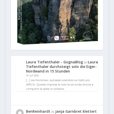
Laura Tiefenthaler - GognaBlog
Laura
zu
Tiefenthaler durchsteigt solo die Eiger-
Nordwand in 15 Stunden
10. Juli 2026
[…] via Heckmair, autoassicurandosi sui tratti più
difficili. Questa impresa la rese la seconda donna a
compiere la salita in solitaria…
BenReinhardt
Janja Garnbret klettert
zu