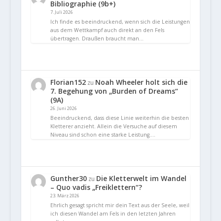
Bibliographie (9b+)
7. Juli 2026
Ich finde es beeindruckend, wenn sich die Leistungen
aus dem Wettkampf auch direkt an den Fels
übertragen. Draußen braucht man…
Florian152
Noah Wheeler holt sich die
zu
7. Begehung von „Burden of Dreams“
(9A)
26. Juni 2026
Beeindruckend, dass diese Linie weiterhin die besten
Kletterer anzieht. Allein die Versuche auf diesem
Niveau sind schon eine starke Leistung.…
Gunther30
Die Kletterwelt im Wandel
zu
– Quo vadis „Freiklettern“?
23. März 2026
Ehrlich gesagt spricht mir dein Text aus der Seele, weil
ich diesen Wandel am Fels in den letzten Jahren