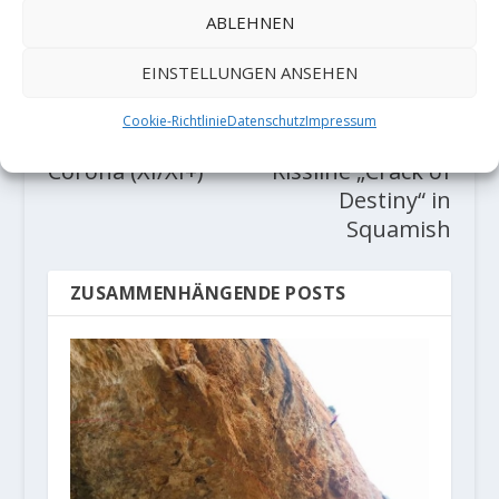
ABLEHNEN
VORHERIGE
NÄCHSTE
EINSTELLUNGEN ANSEHEN
Moritz Welt
Didier Berthod
Cookie-Richtlinie
Datenschutz
Impressum
wiederholt
befreit neue
Corona (XI/XI+)
Rissline „Crack of
Destiny“ in
Squamish
ZUSAMMENHÄNGENDE POSTS