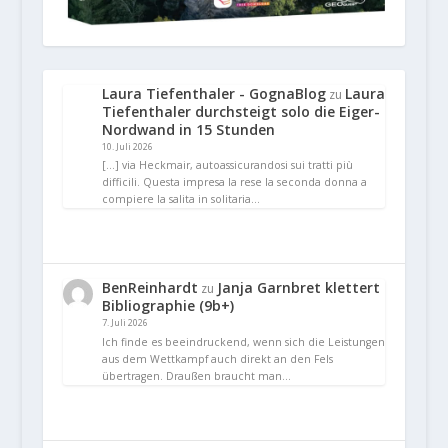
Laura Tiefenthaler - GognaBlog
Laura
zu
Tiefenthaler durchsteigt solo die Eiger-
Nordwand in 15 Stunden
10. Juli 2026
[…] via Heckmair, autoassicurandosi sui tratti più
difficili. Questa impresa la rese la seconda donna a
compiere la salita in solitaria…
BenReinhardt
Janja Garnbret klettert
zu
Bibliographie (9b+)
7. Juli 2026
Ich finde es beeindruckend, wenn sich die Leistungen
aus dem Wettkampf auch direkt an den Fels
übertragen. Draußen braucht man…