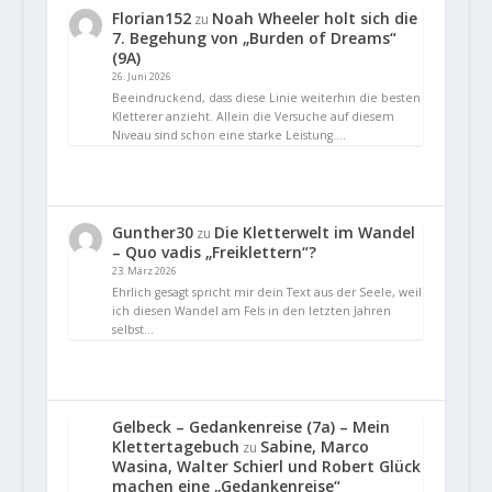
Florian152
Noah Wheeler holt sich die
zu
7. Begehung von „Burden of Dreams“
(9A)
26. Juni 2026
Beeindruckend, dass diese Linie weiterhin die besten
Kletterer anzieht. Allein die Versuche auf diesem
Niveau sind schon eine starke Leistung.…
Gunther30
Die Kletterwelt im Wandel
zu
– Quo vadis „Freiklettern“?
23. März 2026
Ehrlich gesagt spricht mir dein Text aus der Seele, weil
ich diesen Wandel am Fels in den letzten Jahren
selbst…
Gelbeck – Gedankenreise (7a) – Mein
Klettertagebuch
Sabine, Marco
zu
Wasina, Walter Schierl und Robert Glück
machen eine „Gedankenreise“